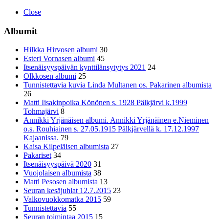
Close
Albumit
Hilkka Hirvosen albumi
30
Esteri Vornasen albumi
45
Itsenäisyyspäivän kynttilänsytytys 2021
24
Olkkosen albumi
25
Tunnistettavia kuvia Linda Multanen os. Pakarinen albumista
26
Matti Iisakinpoika Könönen s. 1928 Pälkjärvi k.1999
Tohmajärvi
8
Annikki Yrjänäisen albumi. Annikki Yrjänäinen e.Nieminen
o.s. Rouhiainen s. 27.05.1915 Pälkjärvellä k. 17.12.1997
Kajaanissa.
79
Kaisa Kilpeläisen albumista
27
Pakariset
34
Itsenäisyyspäivä 2020
31
Vuojolaisen albumista
38
Matti Pesosen albumista
13
Seuran kesäjuhlat 12.7.2015
23
Valkovuokkomatka 2015
59
Tunnistettavia
55
Seuran toimintaa 2015
15