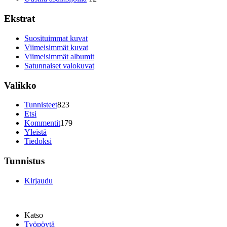
Ekstrat
Suosituimmat kuvat
Viimeisimmät kuvat
Viimeisimmät albumit
Satunnaiset valokuvat
Valikko
Tunnisteet
823
Etsi
Kommentit
179
Yleistä
Tiedoksi
Tunnistus
Kirjaudu
Katso
Työpöytä