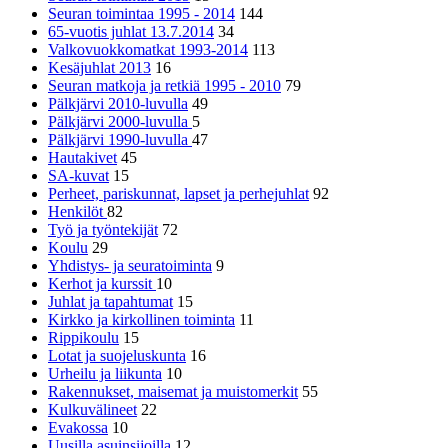
Seuran toimintaa 1995 - 2014
144
65-vuotis juhlat 13.7.2014
34
Valkovuokkomatkat 1993-2014
113
Kesäjuhlat 2013
16
Seuran matkoja ja retkiä 1995 - 2010
79
Pälkjärvi 2010-luvulla
49
Pälkjärvi 2000-luvulla
5
Pälkjärvi 1990-luvulla
47
Hautakivet
45
SA-kuvat
15
Perheet, pariskunnat, lapset ja perhejuhlat
92
Henkilöt
82
Työ ja työntekijät
72
Koulu
29
Yhdistys- ja seuratoiminta
9
Kerhot ja kurssit
10
Juhlat ja tapahtumat
15
Kirkko ja kirkollinen toiminta
11
Rippikoulu
15
Lotat ja suojeluskunta
16
Urheilu ja liikunta
10
Rakennukset, maisemat ja muistomerkit
55
Kulkuvälineet
22
Evakossa
10
Uusilla asuinsijoilla
12