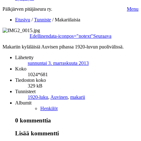
Pälkjärven pitäjäseura ry.
Menu
Etusivu
/
Tunniste
/
Makariilaisia
Edellinen
data-iconpos="notext"
Seuraava
Makariin kyläläisiä Auvisen pihassa 1920-luvun puolivälissä.
Lähetetty
sunnuntai 3. marraskuuta 2013
Koko
1024*681
Tiedoston koko
329 kB
Tunnisteet
1920-luku
,
Auvinen
,
makarii
Albumit
Henkilöt
0 kommenttia
Lisää kommentti