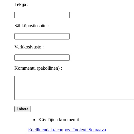
Tekijä :
Sähköpostiosoite :
Verkkosivusto :
Kommentti (pakollinen) :
Käyttäjien kommentit
Edellinen
data-iconpos="notext"
Seuraava