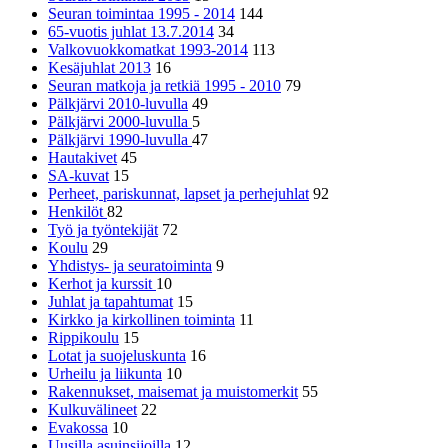
Seuran toimintaa 1995 - 2014
144
65-vuotis juhlat 13.7.2014
34
Valkovuokkomatkat 1993-2014
113
Kesäjuhlat 2013
16
Seuran matkoja ja retkiä 1995 - 2010
79
Pälkjärvi 2010-luvulla
49
Pälkjärvi 2000-luvulla
5
Pälkjärvi 1990-luvulla
47
Hautakivet
45
SA-kuvat
15
Perheet, pariskunnat, lapset ja perhejuhlat
92
Henkilöt
82
Työ ja työntekijät
72
Koulu
29
Yhdistys- ja seuratoiminta
9
Kerhot ja kurssit
10
Juhlat ja tapahtumat
15
Kirkko ja kirkollinen toiminta
11
Rippikoulu
15
Lotat ja suojeluskunta
16
Urheilu ja liikunta
10
Rakennukset, maisemat ja muistomerkit
55
Kulkuvälineet
22
Evakossa
10
Uusilla asuinsijoilla
12