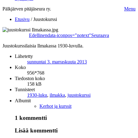
Pälkjärven pitäjäseura ry.
Menu
Etusivu
/
Juustokurssi
Edellinen
data-iconpos="notext"
Seuraava
Juustokurssilaisia Ilmakassa 1930-luvulla.
Lähetetty
sunnuntai 3. marraskuuta 2013
Koko
956*768
Tiedoston koko
158 kB
Tunnisteet
1930-luku
,
ilmakka
,
juustokurssi
Albumit
Kerhot ja kurssit
1 kommentti
Lisää kommentti