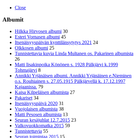
Close
Albumit
Hilkka Hirvosen albumi
30
Esteri Vornasen albumi
45
Itsenäisyyspäivän kynttilänsytytys 2021
24
Olkkosen albumi
25
Tunnistettavia kuvia Linda Multanen os. Pakarinen albumista
26
Matti Iisakinpoika Könönen s. 1928 Pälkjärvi k.1999
Tohmajärvi
8
Annikki Yrjänäisen albumi. Annikki Yrjänäinen e.Nieminen
o.s. Rouhiainen s. 27.05.1915 Pälkjärvellä k. 17.12.1997
Kajaanissa.
79
Kaisa Kilpeläisen albumista
27
Pakariset
34
Itsenäisyyspäivä 2020
31
Vuojolaisen albumista
38
Matti Pesosen albumista
13
Seuran kesäjuhlat 12.7.2015
23
Valkovuokkomatka 2015
59
Tunnistettavia
55
Seuran toimintaa 2015
15