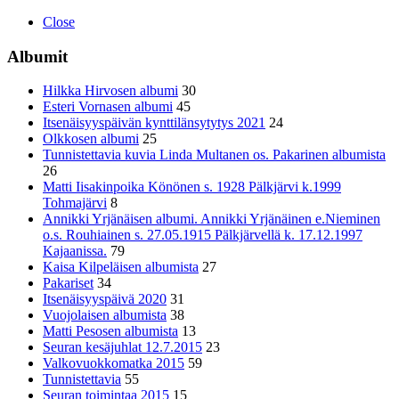
Close
Albumit
Hilkka Hirvosen albumi
30
Esteri Vornasen albumi
45
Itsenäisyyspäivän kynttilänsytytys 2021
24
Olkkosen albumi
25
Tunnistettavia kuvia Linda Multanen os. Pakarinen albumista
26
Matti Iisakinpoika Könönen s. 1928 Pälkjärvi k.1999
Tohmajärvi
8
Annikki Yrjänäisen albumi. Annikki Yrjänäinen e.Nieminen
o.s. Rouhiainen s. 27.05.1915 Pälkjärvellä k. 17.12.1997
Kajaanissa.
79
Kaisa Kilpeläisen albumista
27
Pakariset
34
Itsenäisyyspäivä 2020
31
Vuojolaisen albumista
38
Matti Pesosen albumista
13
Seuran kesäjuhlat 12.7.2015
23
Valkovuokkomatka 2015
59
Tunnistettavia
55
Seuran toimintaa 2015
15