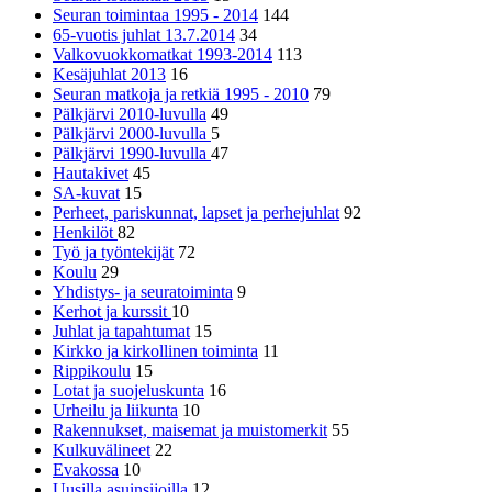
Seuran toimintaa 1995 - 2014
144
65-vuotis juhlat 13.7.2014
34
Valkovuokkomatkat 1993-2014
113
Kesäjuhlat 2013
16
Seuran matkoja ja retkiä 1995 - 2010
79
Pälkjärvi 2010-luvulla
49
Pälkjärvi 2000-luvulla
5
Pälkjärvi 1990-luvulla
47
Hautakivet
45
SA-kuvat
15
Perheet, pariskunnat, lapset ja perhejuhlat
92
Henkilöt
82
Työ ja työntekijät
72
Koulu
29
Yhdistys- ja seuratoiminta
9
Kerhot ja kurssit
10
Juhlat ja tapahtumat
15
Kirkko ja kirkollinen toiminta
11
Rippikoulu
15
Lotat ja suojeluskunta
16
Urheilu ja liikunta
10
Rakennukset, maisemat ja muistomerkit
55
Kulkuvälineet
22
Evakossa
10
Uusilla asuinsijoilla
12