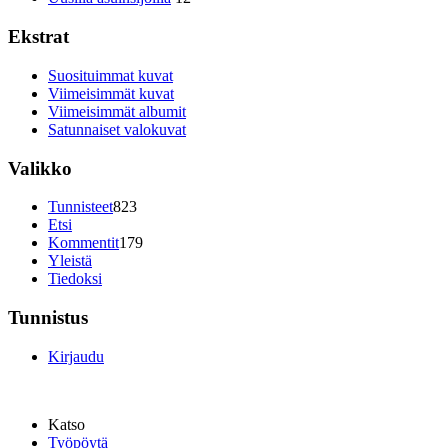
Ekstrat
Suosituimmat kuvat
Viimeisimmät kuvat
Viimeisimmät albumit
Satunnaiset valokuvat
Valikko
Tunnisteet
823
Etsi
Kommentit
179
Yleistä
Tiedoksi
Tunnistus
Kirjaudu
Katso
Työpöytä