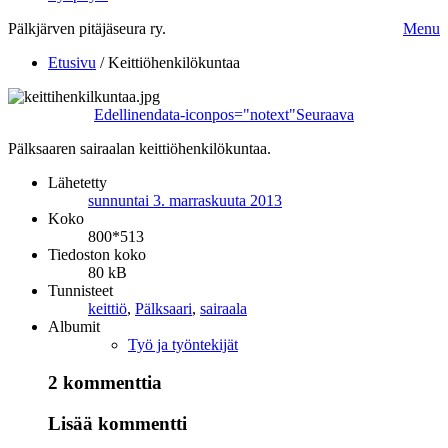
Pälkjärven pitäjäseura ry.
Menu
Etusivu
/
Keittiöhenkilökuntaa
Edellinen
data-iconpos="notext"
Seuraava
Pälksaaren sairaalan keittiöhenkilökuntaa.
Lähetetty
sunnuntai 3. marraskuuta 2013
Koko
800*513
Tiedoston koko
80 kB
Tunnisteet
keittiö
,
Pälksaari
,
sairaala
Albumit
Työ ja työntekijät
2 kommenttia
Lisää kommentti