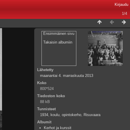
Kirjaudu
1/4
Ensimmäinen sivu
Takaisin albumiin
Lähetetty
maanantai 4. marraskuuta 2013
Koko
800*524
Tiedoston koko
88 kB
Tunnisteet
1934
,
koulu
,
opintokerho
,
Risuvaara
Albumit
Kerhot ja kurssit