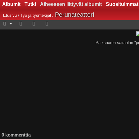
Albumit
Tutki
Aiheeseen liittyvät albumit
Suosituimmat
Perunateatteri
Etusivu
/
Työ ja työntekijät
/
Pälksaaren sairaalan "p
0 kommenttia