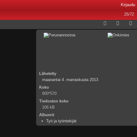
Kirjaudu
25/72
Lähetetty
maanantai 4. marraskuuta 2013
Koko
800*570
Tiedoston koko
106 kB
Albumit
Työ ja työntekijät