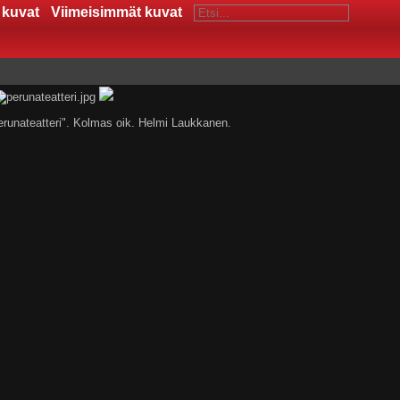
 kuvat
Viimeisimmät kuvat
erunateatteri". Kolmas oik. Helmi Laukkanen.