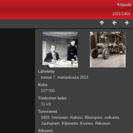
Kirjaudu
1031/1464
Lähetetty
torstai 7. marraskuuta 2013
Koko
597*390
Tiedoston koko
31 kB
Tunnisteet
1933. Immonen
,
Alahovi
,
Blomqvist
,
esikunta
,
Jauhiainen
,
Kilpiranta
,
Kivinen
,
Riikonen
Albumit