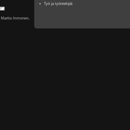
Työ ja työntekijät
, Martta Immonen,