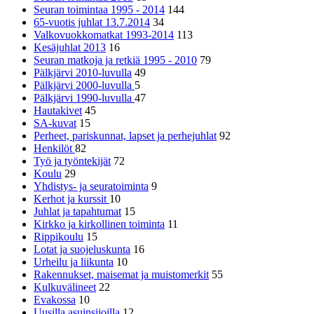
Seuran toimintaa 1995 - 2014
144
65-vuotis juhlat 13.7.2014
34
Valkovuokkomatkat 1993-2014
113
Kesäjuhlat 2013
16
Seuran matkoja ja retkiä 1995 - 2010
79
Pälkjärvi 2010-luvulla
49
Pälkjärvi 2000-luvulla
5
Pälkjärvi 1990-luvulla
47
Hautakivet
45
SA-kuvat
15
Perheet, pariskunnat, lapset ja perhejuhlat
92
Henkilöt
82
Työ ja työntekijät
72
Koulu
29
Yhdistys- ja seuratoiminta
9
Kerhot ja kurssit
10
Juhlat ja tapahtumat
15
Kirkko ja kirkollinen toiminta
11
Rippikoulu
15
Lotat ja suojeluskunta
16
Urheilu ja liikunta
10
Rakennukset, maisemat ja muistomerkit
55
Kulkuvälineet
22
Evakossa
10
Uusilla asuinsijoilla
12