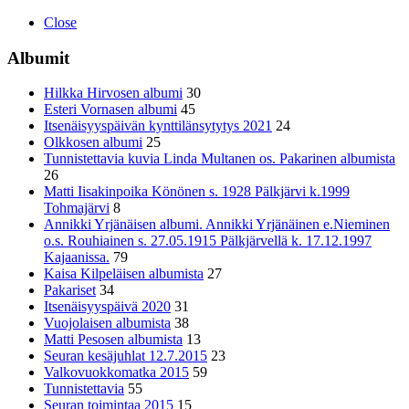
Close
Albumit
Hilkka Hirvosen albumi
30
Esteri Vornasen albumi
45
Itsenäisyyspäivän kynttilänsytytys 2021
24
Olkkosen albumi
25
Tunnistettavia kuvia Linda Multanen os. Pakarinen albumista
26
Matti Iisakinpoika Könönen s. 1928 Pälkjärvi k.1999
Tohmajärvi
8
Annikki Yrjänäisen albumi. Annikki Yrjänäinen e.Nieminen
o.s. Rouhiainen s. 27.05.1915 Pälkjärvellä k. 17.12.1997
Kajaanissa.
79
Kaisa Kilpeläisen albumista
27
Pakariset
34
Itsenäisyyspäivä 2020
31
Vuojolaisen albumista
38
Matti Pesosen albumista
13
Seuran kesäjuhlat 12.7.2015
23
Valkovuokkomatka 2015
59
Tunnistettavia
55
Seuran toimintaa 2015
15