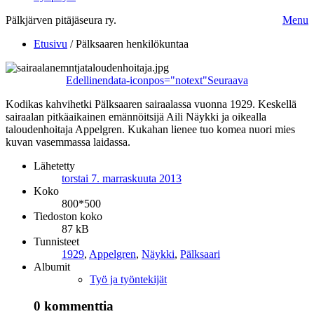
Pälkjärven pitäjäseura ry.
Menu
Etusivu
/
Pälksaaren henkilökuntaa
Edellinen
data-iconpos="notext"
Seuraava
Kodikas kahvihetki Pälksaaren sairaalassa vuonna 1929. Keskellä
sairaalan pitkäaikainen emännöitsijä Aili Näykki ja oikealla
taloudenhoitaja Appelgren. Kukahan lienee tuo komea nuori mies
kuvan vasemmassa laidassa.
Lähetetty
torstai 7. marraskuuta 2013
Koko
800*500
Tiedoston koko
87 kB
Tunnisteet
1929
,
Appelgren
,
Näykki
,
Pälksaari
Albumit
Työ ja työntekijät
0 kommenttia