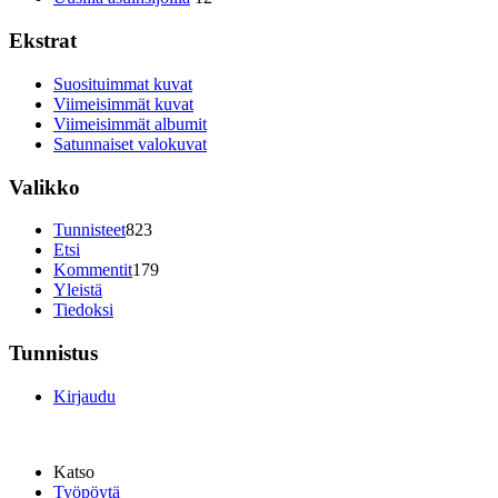
Ekstrat
Suosituimmat kuvat
Viimeisimmät kuvat
Viimeisimmät albumit
Satunnaiset valokuvat
Valikko
Tunnisteet
823
Etsi
Kommentit
179
Yleistä
Tiedoksi
Tunnistus
Kirjaudu
Katso
Työpöytä