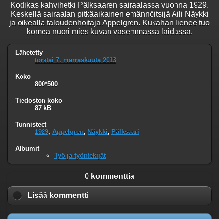
Kodikas kahvihetki Pälksaaren sairaalassa vuonna 1929.
Keskellä sairaalan pitkäaikainen emännöitsijä Aili Näykki
ja oikealla taloudenhoitaja Appelgren. Kukahan lienee tuo
komea nuori mies kuvan vasemmassa laidassa.
Lähetetty
torstai 7. marraskuuta 2013
Koko
800*500
Tiedoston koko
87 kB
Tunnisteet
1929
,
Appelgren
,
Näykki
,
Pälksaari
Albumit
Työ ja työntekijät
0 kommenttia
Lisää kommentti