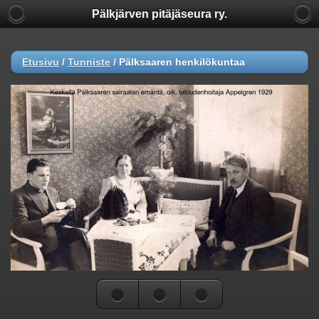
Pälkjärven pitäjäseura ry.
Etusivu
/
Tunniste
/
Pälksaaren henkilökuntaa