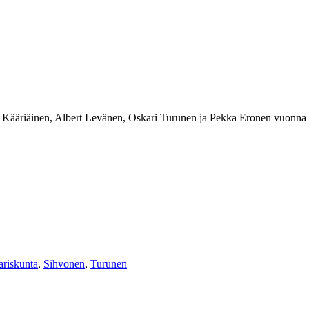
no Kääriäinen, Albert Levänen, Oskari Turunen ja Pekka Eronen vuonn
ariskunta
,
Sihvonen
,
Turunen