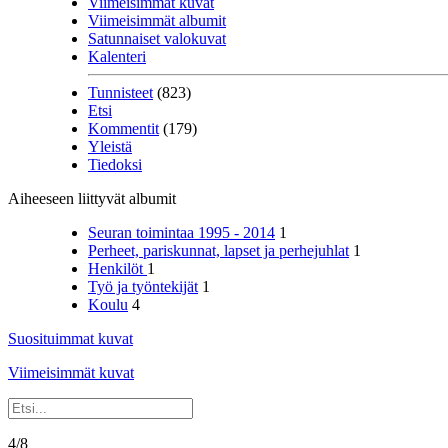
Viimeisimmät kuvat
Viimeisimmät albumit
Satunnaiset valokuvat
Kalenteri
Tunnisteet
(823)
Etsi
Kommentit
(179)
Yleistä
Tiedoksi
Aiheeseen liittyvät albumit
Seuran toimintaa 1995 - 2014
1
Perheet, pariskunnat, lapset ja perhejuhlat
1
Henkilöt
1
Työ ja työntekijät
1
Koulu
4
Suosituimmat kuvat
Viimeisimmät kuvat
4/8