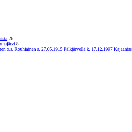
ista
26
hmajärvi
8
n o.s. Rouhiainen s. 27.05.1915 Pälkjärvellä k. 17.12.1997 Kajaaniss