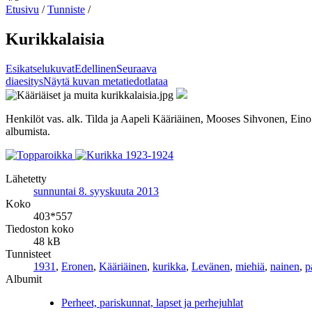
Etusivu
/
Tunniste
/
Kurikkalaisia
Esikatselukuvat
Edellinen
Seuraava
diaesitys
Näytä kuvan metatiedot
lataa
Henkilöt vas. alk. Tilda ja Aapeli Kääriäinen, Mooses Sihvonen, Ei
albumista.
Lähetetty
sunnuntai 8. syyskuuta 2013
Koko
403*557
Tiedoston koko
48 kB
Tunnisteet
1931
,
Eronen
,
Kääriäinen
,
kurikka
,
Levänen
,
miehiä
,
nainen
,
p
Albumit
Perheet, pariskunnat, lapset ja perhejuhlat