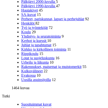
Pälkjärvi 2000-luvulla
5
Pälkjärvi 1990-luvulla
47
Hautakivet
45
SA-kuvat
15
Perheet, pariskunnat, lapset ja perhejuhlat
92
Henkilöt
82
Työ ja työntekijät
72
Koulu
29
Yhdistys- ja seuratoiminta
9
Kerhot ja kurssit
10
Juhlat ja tapahtumat
15
Kirkko ja kirkollinen toiminta
11
Rippikoulu
15
Lotat ja suojeluskunta
16
Urheilu ja liikunta
10
Rakennukset, maisemat ja muistomerkit
55
Kulkuvälineet
22
Evakossa
10
Uusilla asuinsijoilla
12
1464 kuvaa
Tutki
Suosituimmat kuvat