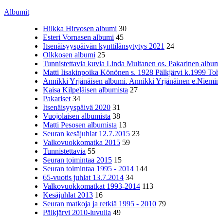
Albumit
Hilkka Hirvosen albumi
30
Esteri Vornasen albumi
45
Itsenäisyyspäivän kynttilänsytytys 2021
24
Olkkosen albumi
25
Tunnistettavia kuvia Linda Multanen os. Pakarinen album
Matti Iisakinpoika Könönen s. 1928 Pälkjärvi k.1999 To
Annikki Yrjänäisen albumi. Annikki Yrjänäinen e.Niemine
Kaisa Kilpeläisen albumista
27
Pakariset
34
Itsenäisyyspäivä 2020
31
Vuojolaisen albumista
38
Matti Pesosen albumista
13
Seuran kesäjuhlat 12.7.2015
23
Valkovuokkomatka 2015
59
Tunnistettavia
55
Seuran toimintaa 2015
15
Seuran toimintaa 1995 - 2014
144
65-vuotis juhlat 13.7.2014
34
Valkovuokkomatkat 1993-2014
113
Kesäjuhlat 2013
16
Seuran matkoja ja retkiä 1995 - 2010
79
Pälkjärvi 2010-luvulla
49