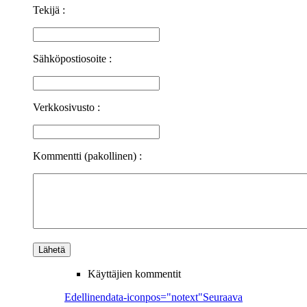
Tekijä :
Sähköpostiosoite :
Verkkosivusto :
Kommentti (pakollinen) :
Käyttäjien kommentit
Edellinen
data-iconpos="notext"
Seuraava