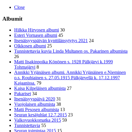
Close
Albumit
Hilkka Hirvosen albumi
30
Esteri Vornasen albumi
45
Itsenäisyyspäivän kynttilänsytytys 2021
24
Olkkosen albumi
25
Tunnistettavia kuvia Linda Multanen os. Pakarinen albumista
26
Matti Iisakinpoika Könönen s. 1928 Pälkjärvi k.1999
Tohmajärvi
8
Annikki Yrjänäisen albumi. Annikki Yrjänäinen e.Nieminen
o.s. Rouhiainen s. 27.05.1915 Pälkjärvellä k. 17.12.1997
Kajaanissa.
79
Kaisa Kilpeläisen albumista
27
Pakariset
34
Itsenäisyyspäivä 2020
31
Vuojolaisen albumista
38
Matti Pesosen albumista
13
Seuran kesäjuhlat 12.7.2015
23
Valkovuokkomatka 2015
59
Tunnistettavia
55
Seuran toimintaa 2015
15