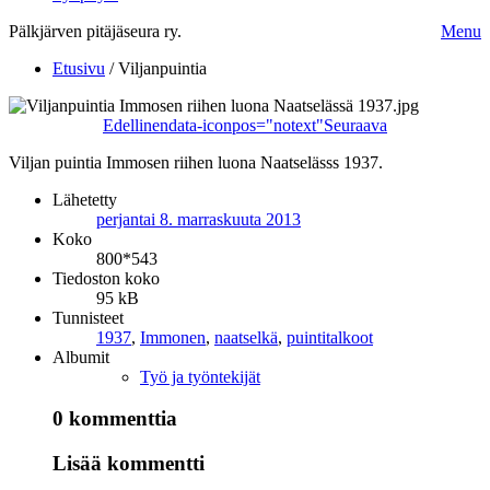
Pälkjärven pitäjäseura ry.
Menu
Etusivu
/
Viljanpuintia
Edellinen
data-iconpos="notext"
Seuraava
Viljan puintia Immosen riihen luona Naatselässs 1937.
Lähetetty
perjantai 8. marraskuuta 2013
Koko
800*543
Tiedoston koko
95 kB
Tunnisteet
1937
,
Immonen
,
naatselkä
,
puintitalkoot
Albumit
Työ ja työntekijät
0 kommenttia
Lisää kommentti