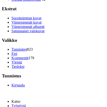
Ekstrat
Suosituimmat kuvat
Viimeisimmät kuvat
Viimeisimmät albumit
Satunnaiset valokuvat
Valikko
Tunnisteet
823
Etsi
Kommentit
179
Yleistä
Tiedoksi
Tunnistus
Kirjaudu
Katso
Työpöytä