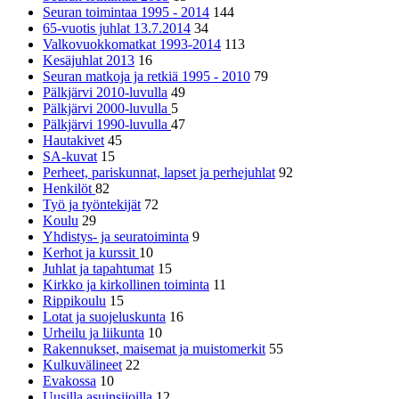
Seuran toimintaa 1995 - 2014
144
65-vuotis juhlat 13.7.2014
34
Valkovuokkomatkat 1993-2014
113
Kesäjuhlat 2013
16
Seuran matkoja ja retkiä 1995 - 2010
79
Pälkjärvi 2010-luvulla
49
Pälkjärvi 2000-luvulla
5
Pälkjärvi 1990-luvulla
47
Hautakivet
45
SA-kuvat
15
Perheet, pariskunnat, lapset ja perhejuhlat
92
Henkilöt
82
Työ ja työntekijät
72
Koulu
29
Yhdistys- ja seuratoiminta
9
Kerhot ja kurssit
10
Juhlat ja tapahtumat
15
Kirkko ja kirkollinen toiminta
11
Rippikoulu
15
Lotat ja suojeluskunta
16
Urheilu ja liikunta
10
Rakennukset, maisemat ja muistomerkit
55
Kulkuvälineet
22
Evakossa
10
Uusilla asuinsijoilla
12