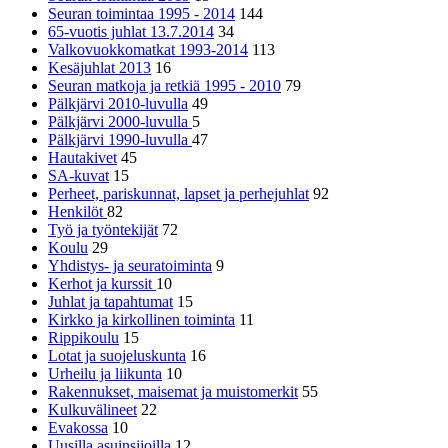
Seuran toimintaa 1995 - 2014
144
65-vuotis juhlat 13.7.2014
34
Valkovuokkomatkat 1993-2014
113
Kesäjuhlat 2013
16
Seuran matkoja ja retkiä 1995 - 2010
79
Pälkjärvi 2010-luvulla
49
Pälkjärvi 2000-luvulla
5
Pälkjärvi 1990-luvulla
47
Hautakivet
45
SA-kuvat
15
Perheet, pariskunnat, lapset ja perhejuhlat
92
Henkilöt
82
Työ ja työntekijät
72
Koulu
29
Yhdistys- ja seuratoiminta
9
Kerhot ja kurssit
10
Juhlat ja tapahtumat
15
Kirkko ja kirkollinen toiminta
11
Rippikoulu
15
Lotat ja suojeluskunta
16
Urheilu ja liikunta
10
Rakennukset, maisemat ja muistomerkit
55
Kulkuvälineet
22
Evakossa
10
Uusilla asuinsijoilla
12