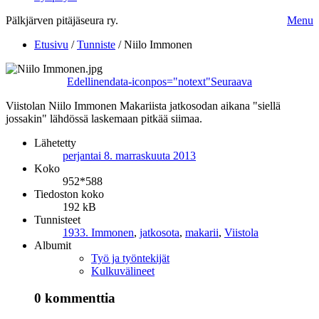
Pälkjärven pitäjäseura ry.
Menu
Etusivu
/
Tunniste
/
Niilo Immonen
Edellinen
data-iconpos="notext"
Seuraava
Viistolan Niilo Immonen Makariista jatkosodan aikana "siellä
jossakin" lähdössä laskemaan pitkää siimaa.
Lähetetty
perjantai 8. marraskuuta 2013
Koko
952*588
Tiedoston koko
192 kB
Tunnisteet
1933. Immonen
,
jatkosota
,
makarii
,
Viistola
Albumit
Työ ja työntekijät
Kulkuvälineet
0 kommenttia