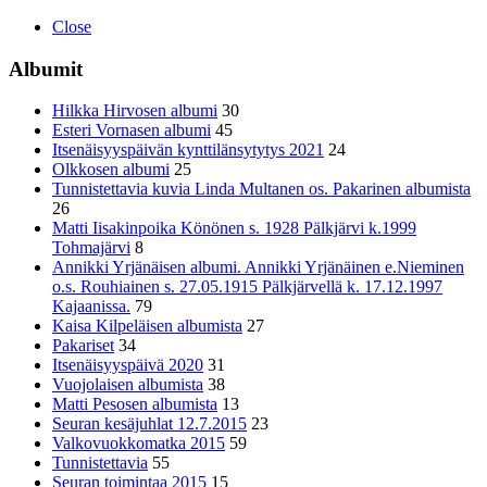
Close
Albumit
Hilkka Hirvosen albumi
30
Esteri Vornasen albumi
45
Itsenäisyyspäivän kynttilänsytytys 2021
24
Olkkosen albumi
25
Tunnistettavia kuvia Linda Multanen os. Pakarinen albumista
26
Matti Iisakinpoika Könönen s. 1928 Pälkjärvi k.1999
Tohmajärvi
8
Annikki Yrjänäisen albumi. Annikki Yrjänäinen e.Nieminen
o.s. Rouhiainen s. 27.05.1915 Pälkjärvellä k. 17.12.1997
Kajaanissa.
79
Kaisa Kilpeläisen albumista
27
Pakariset
34
Itsenäisyyspäivä 2020
31
Vuojolaisen albumista
38
Matti Pesosen albumista
13
Seuran kesäjuhlat 12.7.2015
23
Valkovuokkomatka 2015
59
Tunnistettavia
55
Seuran toimintaa 2015
15