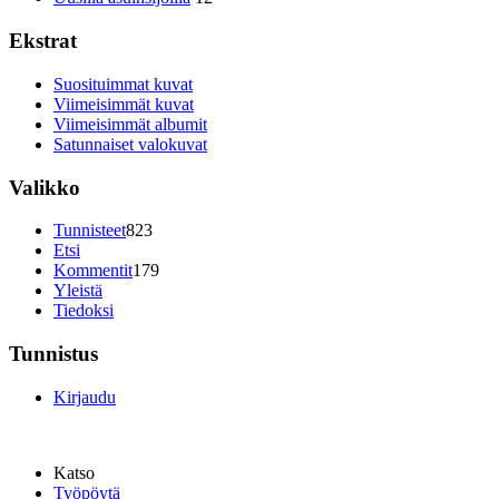
Ekstrat
Suosituimmat kuvat
Viimeisimmät kuvat
Viimeisimmät albumit
Satunnaiset valokuvat
Valikko
Tunnisteet
823
Etsi
Kommentit
179
Yleistä
Tiedoksi
Tunnistus
Kirjaudu
Katso
Työpöytä