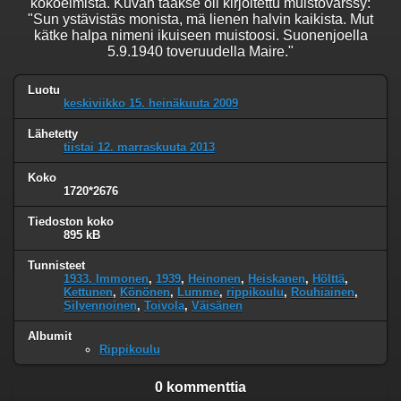
kokoelmista. Kuvan taakse oli kirjoitettu muistovärssy:
"Sun ystävistäs monista, mä lienen halvin kaikista. Mut
kätke halpa nimeni ikuiseen muistoosi. Suonenjoella
5.9.1940 toveruudella Maire."
Luotu
keskiviikko 15. heinäkuuta 2009
Lähetetty
tiistai 12. marraskuuta 2013
Koko
1720*2676
Tiedoston koko
895 kB
Tunnisteet
1933. Immonen
,
1939
,
Heinonen
,
Heiskanen
,
Hölttä
,
Kettunen
,
Könönen
,
Lumme
,
rippikoulu
,
Rouhiainen
,
Silvennoinen
,
Toivola
,
Väisänen
Albumit
Rippikoulu
0 kommenttia