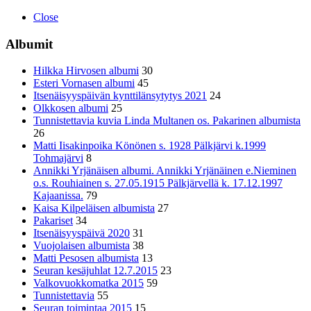
Close
Albumit
Hilkka Hirvosen albumi
30
Esteri Vornasen albumi
45
Itsenäisyyspäivän kynttilänsytytys 2021
24
Olkkosen albumi
25
Tunnistettavia kuvia Linda Multanen os. Pakarinen albumista
26
Matti Iisakinpoika Könönen s. 1928 Pälkjärvi k.1999
Tohmajärvi
8
Annikki Yrjänäisen albumi. Annikki Yrjänäinen e.Nieminen
o.s. Rouhiainen s. 27.05.1915 Pälkjärvellä k. 17.12.1997
Kajaanissa.
79
Kaisa Kilpeläisen albumista
27
Pakariset
34
Itsenäisyyspäivä 2020
31
Vuojolaisen albumista
38
Matti Pesosen albumista
13
Seuran kesäjuhlat 12.7.2015
23
Valkovuokkomatka 2015
59
Tunnistettavia
55
Seuran toimintaa 2015
15