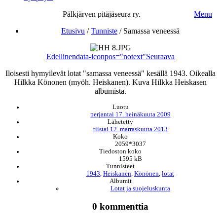
Pälkjärven pitäjäseura ry.
Menu
Etusivu
/
Tunniste
/
Samassa veneessä
Edellinen
data-iconpos="notext"
Seuraava
Iloisesti hymyilevät lotat "samassa veneessä" kesällä 1943. Oikealla
Hilkka Könonen (myöh. Heiskanen). Kuva Hilkka Heiskasen
albumista.
Luotu
perjantai 17. heinäkuuta 2009
Lähetetty
tiistai 12. marraskuuta 2013
Koko
2059*3037
Tiedoston koko
1595 kB
Tunnisteet
1943
,
Heiskanen
,
Könönen
,
lotat
Albumit
Lotat ja suojeluskunta
0 kommenttia