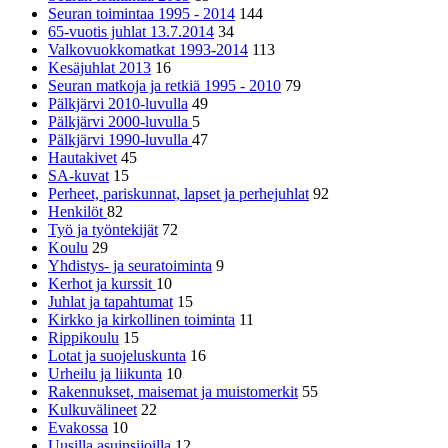
Seuran toimintaa 1995 - 2014
144
65-vuotis juhlat 13.7.2014
34
Valkovuokkomatkat 1993-2014
113
Kesäjuhlat 2013
16
Seuran matkoja ja retkiä 1995 - 2010
79
Pälkjärvi 2010-luvulla
49
Pälkjärvi 2000-luvulla
5
Pälkjärvi 1990-luvulla
47
Hautakivet
45
SA-kuvat
15
Perheet, pariskunnat, lapset ja perhejuhlat
92
Henkilöt
82
Työ ja työntekijät
72
Koulu
29
Yhdistys- ja seuratoiminta
9
Kerhot ja kurssit
10
Juhlat ja tapahtumat
15
Kirkko ja kirkollinen toiminta
11
Rippikoulu
15
Lotat ja suojeluskunta
16
Urheilu ja liikunta
10
Rakennukset, maisemat ja muistomerkit
55
Kulkuvälineet
22
Evakossa
10
Uusilla asuinsijoilla
12