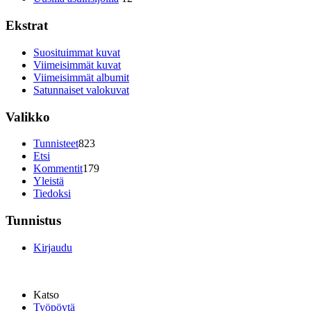
Ekstrat
Suosituimmat kuvat
Viimeisimmät kuvat
Viimeisimmät albumit
Satunnaiset valokuvat
Valikko
Tunnisteet
823
Etsi
Kommentit
179
Yleistä
Tiedoksi
Tunnistus
Kirjaudu
Katso
Työpöytä