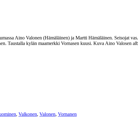
tumassa Aino Valonen (Hämäläinen) ja Martti Hämäläinen. Seisojat vas.
en. Taustalla kylän maamerkki Vornasen kuusi. Kuva Aino Valosen alb
uominen
,
Valkonen
,
Valonen
,
Vornanen