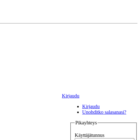
Kirjaudu
Kirjaudu
Unohditko salasanasi?
Pikayhteys
Käyttäjätunnus