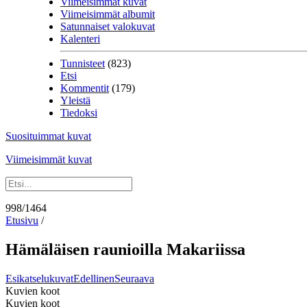
Viimeisimmät kuvat
Viimeisimmät albumit
Satunnaiset valokuvat
Kalenteri
Tunnisteet
(823)
Etsi
Kommentit
(179)
Yleistä
Tiedoksi
Suosituimmat kuvat
Viimeisimmät kuvat
998/1464
Etusivu
/
Hämäläisen raunioilla Makariissa
Esikatselukuvat
Edellinen
Seuraava
Kuvien koot
Kuvien koot