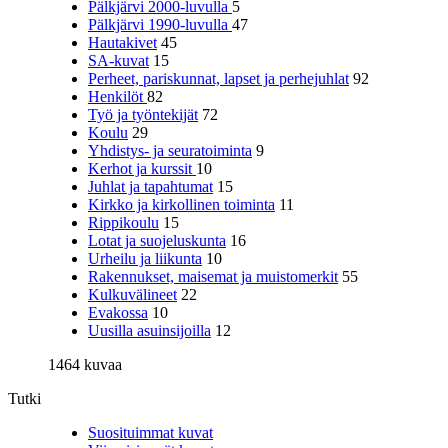
Pälkjärvi 2000-luvulla
5
Pälkjärvi 1990-luvulla
47
Hautakivet
45
SA-kuvat
15
Perheet, pariskunnat, lapset ja perhejuhlat
92
Henkilöt
82
Työ ja työntekijät
72
Koulu
29
Yhdistys- ja seuratoiminta
9
Kerhot ja kurssit
10
Juhlat ja tapahtumat
15
Kirkko ja kirkollinen toiminta
11
Rippikoulu
15
Lotat ja suojeluskunta
16
Urheilu ja liikunta
10
Rakennukset, maisemat ja muistomerkit
55
Kulkuvälineet
22
Evakossa
10
Uusilla asuinsijoilla
12
1464 kuvaa
Tutki
Suosituimmat kuvat