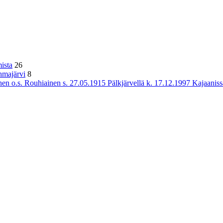
ista
26
hmajärvi
8
n o.s. Rouhiainen s. 27.05.1915 Pälkjärvellä k. 17.12.1997 Kajaaniss