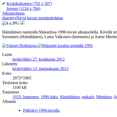
✔
Keskikokoinen
(792 x 507)
Isompi
(1224 x 784)
Alkuperäinen
diaesitys
Näytä kuvan metatiedot
lataa
Hämäläisen raunioilla Makariissa 1990-luvun alkupuolella. Kivellä is
Suominen (Hämäläinen), Laina Valkonen (Immonen) ja Aarne Miettin
Luotu
keskiviikko 27. kesäkuuta 2012
Lähetetty
keskiviikko 13. marraskuuta 2013
Koko
2972*1905
Tiedoston koko
1100 kB
Tunnisteet
1933. Immonen
,
1990-luku
,
Hämäläinen
,
makarii
,
Miettinen
,
S
Albumit
Pälkjärvi 1990-luvulla