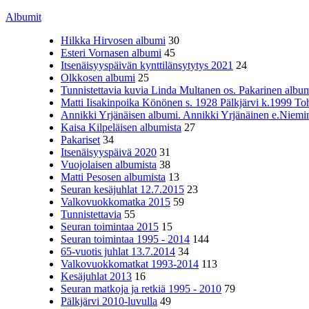
Albumit
Hilkka Hirvosen albumi
30
Esteri Vornasen albumi
45
Itsenäisyyspäivän kynttilänsytytys 2021
24
Olkkosen albumi
25
Tunnistettavia kuvia Linda Multanen os. Pakarinen album
Matti Iisakinpoika Könönen s. 1928 Pälkjärvi k.1999 To
Annikki Yrjänäisen albumi. Annikki Yrjänäinen e.Niemine
Kaisa Kilpeläisen albumista
27
Pakariset
34
Itsenäisyyspäivä 2020
31
Vuojolaisen albumista
38
Matti Pesosen albumista
13
Seuran kesäjuhlat 12.7.2015
23
Valkovuokkomatka 2015
59
Tunnistettavia
55
Seuran toimintaa 2015
15
Seuran toimintaa 1995 - 2014
144
65-vuotis juhlat 13.7.2014
34
Valkovuokkomatkat 1993-2014
113
Kesäjuhlat 2013
16
Seuran matkoja ja retkiä 1995 - 2010
79
Pälkjärvi 2010-luvulla
49