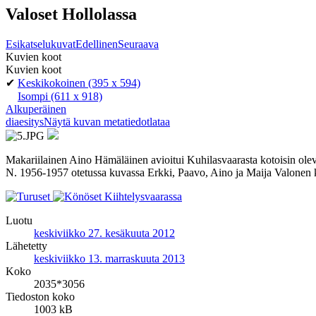
Valoset Hollolassa
Esikatselukuvat
Edellinen
Seuraava
Kuvien koot
Kuvien koot
✔
Keskikokoinen
(395 x 594)
Isompi
(611 x 918)
Alkuperäinen
diaesitys
Näytä kuvan metatiedot
lataa
Makariilainen Aino Hämäläinen avioitui Kuhilasvaarasta kotoisin olev
N. 1956-1957 otetussa kuvassa Erkki, Paavo, Aino ja Maija Valonen 
Luotu
keskiviikko 27. kesäkuuta 2012
Lähetetty
keskiviikko 13. marraskuuta 2013
Koko
2035*3056
Tiedoston koko
1003 kB