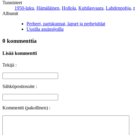
Tunnisteet
1950-luku
,
Hämäläinen
,
Hollola
,
Kuhilasvaara
,
Lahdenpohja
,
Albumit
Perheet, pariskunnat, lapset ja perhejuhlat
Uusilla asuinsijoilla
0 kommenttia
Lisää kommentti
Tekijä :
Sähköpostiosoite :
Kommentti (pakollinen) :