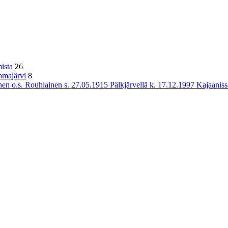
ista
26
hmajärvi
8
n o.s. Rouhiainen s. 27.05.1915 Pälkjärvellä k. 17.12.1997 Kajaaniss