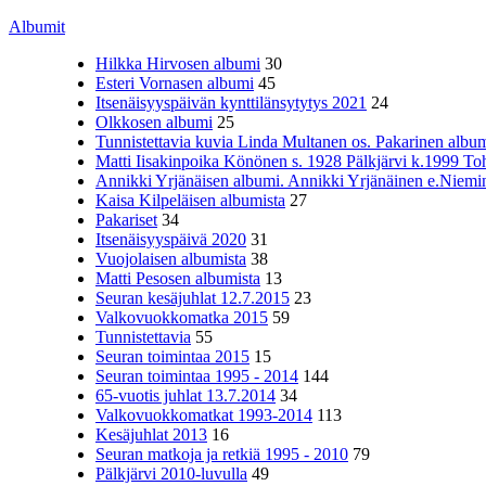
Albumit
Hilkka Hirvosen albumi
30
Esteri Vornasen albumi
45
Itsenäisyyspäivän kynttilänsytytys 2021
24
Olkkosen albumi
25
Tunnistettavia kuvia Linda Multanen os. Pakarinen album
Matti Iisakinpoika Könönen s. 1928 Pälkjärvi k.1999 To
Annikki Yrjänäisen albumi. Annikki Yrjänäinen e.Niemine
Kaisa Kilpeläisen albumista
27
Pakariset
34
Itsenäisyyspäivä 2020
31
Vuojolaisen albumista
38
Matti Pesosen albumista
13
Seuran kesäjuhlat 12.7.2015
23
Valkovuokkomatka 2015
59
Tunnistettavia
55
Seuran toimintaa 2015
15
Seuran toimintaa 1995 - 2014
144
65-vuotis juhlat 13.7.2014
34
Valkovuokkomatkat 1993-2014
113
Kesäjuhlat 2013
16
Seuran matkoja ja retkiä 1995 - 2010
79
Pälkjärvi 2010-luvulla
49