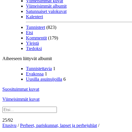
Viimeisimmät kuvat
Viimeisimmät albumit
Satunnaiset valokuvat
Kalenteri
Tunnisteet
(823)
Etsi
Kommentit
(179)
Yleistä
Tiedoksi
Aiheeseen liittyvät albumit
Tunnistettavia
1
Evakossa
1
Uusilla asuinsijoilla
6
Suosituimmat kuvat
Viimeisimmät kuvat
25/92
Etusivu
/
Perheet, pariskunnat, lapset ja perhejuhlat
/