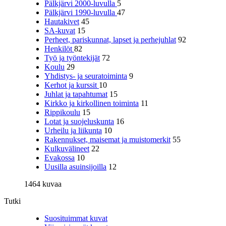
Pälkjärvi 2000-luvulla
5
Pälkjärvi 1990-luvulla
47
Hautakivet
45
SA-kuvat
15
Perheet, pariskunnat, lapset ja perhejuhlat
92
Henkilöt
82
Työ ja työntekijät
72
Koulu
29
Yhdistys- ja seuratoiminta
9
Kerhot ja kurssit
10
Juhlat ja tapahtumat
15
Kirkko ja kirkollinen toiminta
11
Rippikoulu
15
Lotat ja suojeluskunta
16
Urheilu ja liikunta
10
Rakennukset, maisemat ja muistomerkit
55
Kulkuvälineet
22
Evakossa
10
Uusilla asuinsijoilla
12
1464 kuvaa
Tutki
Suosituimmat kuvat