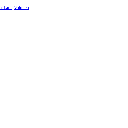
makarii
,
Valonen