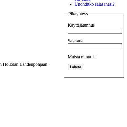
Unohditko salasanasi?
Pikayhteys
Käyttäjätunnus
Salasana
Muista minut
iin Hollolan Lahdenpohjaan.