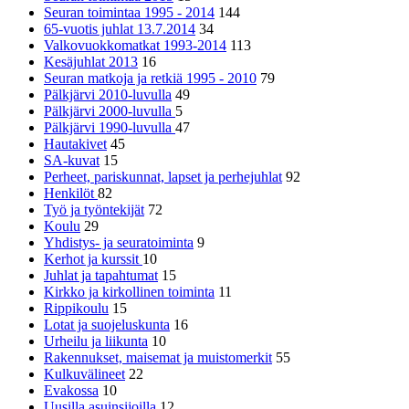
Seuran toimintaa 1995 - 2014
144
65-vuotis juhlat 13.7.2014
34
Valkovuokkomatkat 1993-2014
113
Kesäjuhlat 2013
16
Seuran matkoja ja retkiä 1995 - 2010
79
Pälkjärvi 2010-luvulla
49
Pälkjärvi 2000-luvulla
5
Pälkjärvi 1990-luvulla
47
Hautakivet
45
SA-kuvat
15
Perheet, pariskunnat, lapset ja perhejuhlat
92
Henkilöt
82
Työ ja työntekijät
72
Koulu
29
Yhdistys- ja seuratoiminta
9
Kerhot ja kurssit
10
Juhlat ja tapahtumat
15
Kirkko ja kirkollinen toiminta
11
Rippikoulu
15
Lotat ja suojeluskunta
16
Urheilu ja liikunta
10
Rakennukset, maisemat ja muistomerkit
55
Kulkuvälineet
22
Evakossa
10
Uusilla asuinsijoilla
12