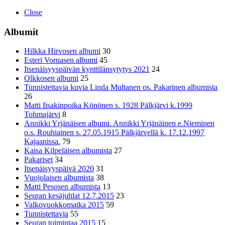
Close
Albumit
Hilkka Hirvosen albumi
30
Esteri Vornasen albumi
45
Itsenäisyyspäivän kynttilänsytytys 2021
24
Olkkosen albumi
25
Tunnistettavia kuvia Linda Multanen os. Pakarinen albumista
26
Matti Iisakinpoika Könönen s. 1928 Pälkjärvi k.1999
Tohmajärvi
8
Annikki Yrjänäisen albumi. Annikki Yrjänäinen e.Nieminen
o.s. Rouhiainen s. 27.05.1915 Pälkjärvellä k. 17.12.1997
Kajaanissa.
79
Kaisa Kilpeläisen albumista
27
Pakariset
34
Itsenäisyyspäivä 2020
31
Vuojolaisen albumista
38
Matti Pesosen albumista
13
Seuran kesäjuhlat 12.7.2015
23
Valkovuokkomatka 2015
59
Tunnistettavia
55
Seuran toimintaa 2015
15