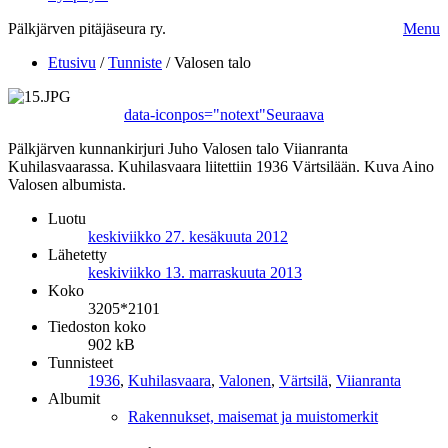
Pälkjärven pitäjäseura ry.
Menu
Etusivu
/
Tunniste
/
Valosen talo
data-iconpos="notext"
Seuraava
Pälkjärven kunnankirjuri Juho Valosen talo Viianranta
Kuhilasvaarassa. Kuhilasvaara liitettiin 1936 Värtsilään. Kuva Aino
Valosen albumista.
Luotu
keskiviikko 27. kesäkuuta 2012
Lähetetty
keskiviikko 13. marraskuuta 2013
Koko
3205*2101
Tiedoston koko
902 kB
Tunnisteet
1936
,
Kuhilasvaara
,
Valonen
,
Värtsilä
,
Viianranta
Albumit
Rakennukset, maisemat ja muistomerkit