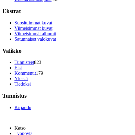
Ekstrat
Suosituimmat kuvat
Viimeisimmät kuvat
Viimeisimmät albumit
Satunnaiset valokuvat
Valikko
Tunnisteet
823
Etsi
Kommentit
179
Yleistä
Tiedoksi
Tunnistus
Kirjaudu
Katso
Työpöytä