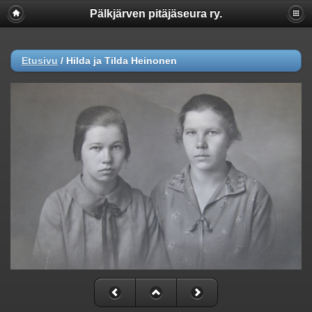
Pälkjärven pitäjäseura ry.
Etusivu
/
Hilda ja Tilda Heinonen