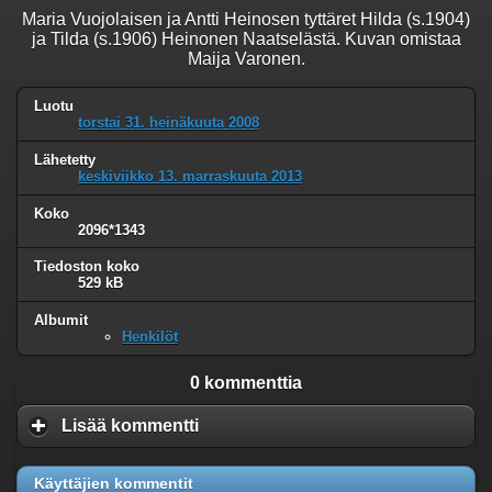
Maria Vuojolaisen ja Antti Heinosen tyttäret Hilda (s.1904)
ja Tilda (s.1906) Heinonen Naatselästä. Kuvan omistaa
Maija Varonen.
Luotu
torstai 31. heinäkuuta 2008
Lähetetty
keskiviikko 13. marraskuuta 2013
Koko
2096*1343
Tiedoston koko
529 kB
Albumit
Henkilöt
0 kommenttia
Lisää kommentti
Käyttäjien kommentit