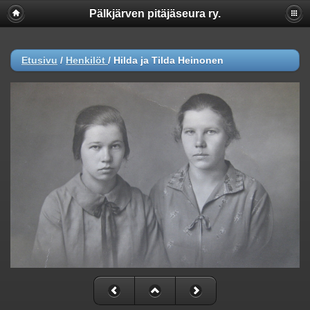
Pälkjärven pitäjäseura ry.
Etusivu
/
Henkilöt
/
Hilda ja Tilda Heinonen