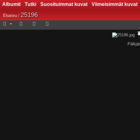
Albumit
Tutki
Suosituimmat kuvat
Viimeisimmät kuvat
25196
Etusivu
/
Pälkjä