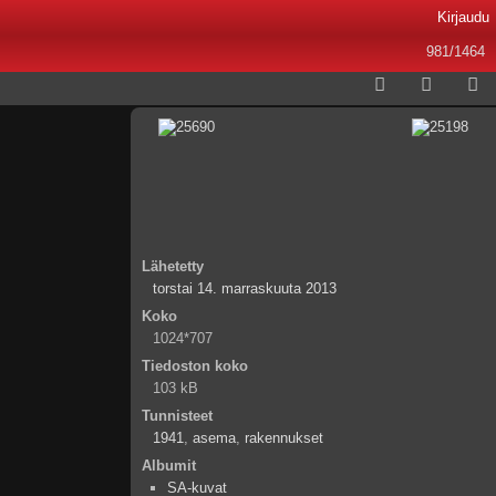
Kirjaudu
981/1464
Lähetetty
torstai 14. marraskuuta 2013
Koko
1024*707
Tiedoston koko
103 kB
Tunnisteet
1941
,
asema
,
rakennukset
Albumit
SA-kuvat