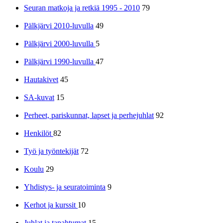
Seuran matkoja ja retkiä 1995 - 2010
79
Pälkjärvi 2010-luvulla
49
Pälkjärvi 2000-luvulla
5
Pälkjärvi 1990-luvulla
47
Hautakivet
45
SA-kuvat
15
Perheet, pariskunnat, lapset ja perhejuhlat
92
Henkilöt
82
Työ ja työntekijät
72
Koulu
29
Yhdistys- ja seuratoiminta
9
Kerhot ja kurssit
10
Juhlat ja tapahtumat
15