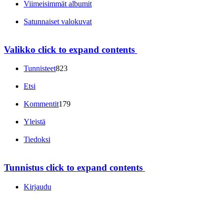
Viimeisimmät albumit
Satunnaiset valokuvat
Valikko
click to expand contents
Tunnisteet
823
Etsi
Kommentit
179
Yleistä
Tiedoksi
Tunnistus
click to expand contents
Kirjaudu