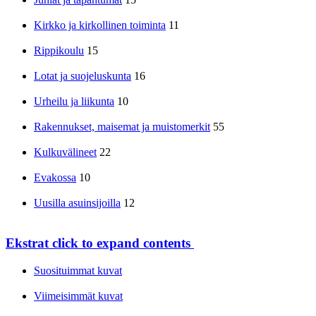
Kirkko ja kirkollinen toiminta
11
Rippikoulu
15
Lotat ja suojeluskunta
16
Urheilu ja liikunta
10
Rakennukset, maisemat ja muistomerkit
55
Kulkuvälineet
22
Evakossa
10
Uusilla asuinsijoilla
12
Ekstrat
click to expand contents
Suosituimmat kuvat
Viimeisimmät kuvat