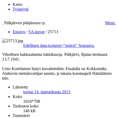
Katso
Työpöytä
Pälkjärven pitäjäseura ry.
Menu
Etusivu
/
SA-kuvat
/
25713
Edellinen
data-iconpos="notext"
Seuraava
Vihollisen hakkauttamia tukkikasoja. Pälkjärvi, Iljalan tienhaara
13.7.1941.
Unto Kortelaisen lisäys kuvatietoihin: Etualalla on Kokkomäki,
Alahovin metsänvartijan asunto, ja takana konstaapeli Hämäläisen
talo.
Lähetetty
torstai 14. marraskuuta 2013
Koko
1024*708
Tiedoston koko
140 kB
Tunnisteet