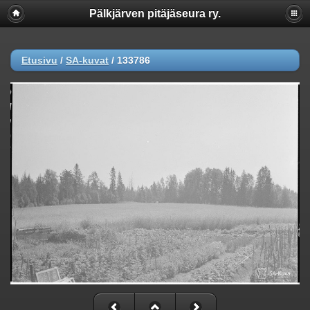
Pälkjärven pitäjäseura ry.
Etusivu
/
SA-kuvat
/
133786