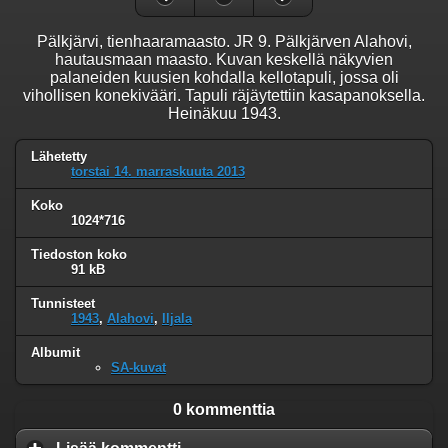
Pälkjärvi, tienhaaramaasto. JR 9. Pälkjärven Alahovi,
hautausmaan maasto. Kuvan keskellä näkyvien
palaneiden kuusien kohdalla kellotapuli, jossa oli
vihollisen konekivääri. Tapuli räjäytettiin kasapanoksella.
Heinäkuu 1943.
Lähetetty
torstai 14. marraskuuta 2013
Koko
1024*716
Tiedoston koko
91 kB
Tunnisteet
1943
,
Alahovi
,
Iljala
Albumit
SA-kuvat
0 kommenttia