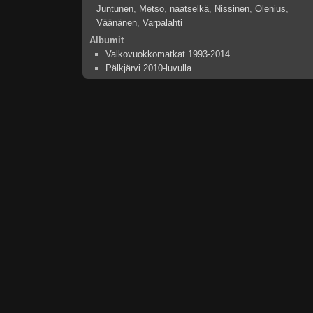
Juntunen
,
Metso
,
naatselkä
,
Nissinen
,
Olenius
,
Väänänen
,
Varpalahti
Albumit
Valkovuokkomatkat 1993-2014
Pälkjärvi 2010-luvulla