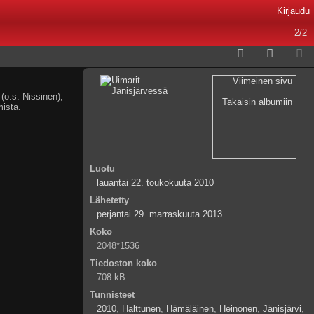
Kirjaudu
2/2
Viimeinen sivu
o.s. Nissinen),
Takaisin albumiin
mista.
Luotu
lauantai 22. toukokuuta 2010
Lähetetty
perjantai 29. marraskuuta 2013
Koko
2048*1536
Tiedoston koko
708 kB
Tunnisteet
2010
,
Halttunen
,
Hämäläinen
,
Heinonen
,
Jänisjärvi
,