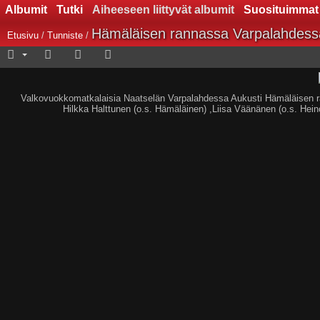
Albumit
Tutki
Aiheeseen liittyvät albumit
Suosituimmat
Hämäläisen rannassa Varpalahdess
Etusivu
/
Tunniste
/
Valkovuokkomatkalaisia Naatselän Varpalahdessa Aukusti Hämäläisen ra
Hilkka Halttunen (o.s. Hämäläinen) ,Liisa Väänänen (o.s. Hein