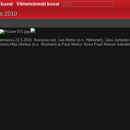
 kuvat
Viimeisimmät kuvat
a 2010
nnassa 22.5.2010. Kuvassa vas. Lea Metso (o.s. Heinonen), Liisa Juntunen (
onen),Hilja Olenius (o.s. Nissinen) ja Pauli Metso. Kuva Pauli Metson kokoel