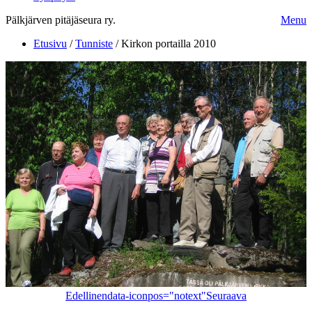
Pälkjärven pitäjäseura ry.
Menu
Etusivu
/
Tunniste
/
Kirkon portailla 2010
Edellinen
data-iconpos="notext"
Seuraava