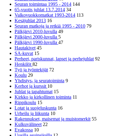
Seuran toimintaa 1995 - 2014
144
65-vuotis juhlat 13.7.2014
34
Valkovuokkomatkat 1993-2014
113
Kesäjuhlat 2013
16
Seuran matkoja ja retkiä 1995 - 2010
79
Pälkjärvi 2010-luvulla
49
Pälkjärvi 2000-luvulla
5
Pälkjärvi 1990-luvulla
47
Hautakivet
45
SA-kuvat
15
Perheet, pariskunnat, lapset ja perhejuhlat
92
Henkilöt
82
Työ ja työntekijät
72
Koulu
29
Yhdistys- ja seuratoiminta
9
Kerhot ja kurssit
10
Juhlat ja tapahtumat
15
Kirkko ja kirkollinen toiminta
11
Rippikoulu
15
Lotat ja suojeluskunta
16
Urheilu ja liikunta
10
Rakennukset, maisemat ja muistomerkit
55
Kulkuvälineet
22
Evakossa
10
Uusilla asuinsijoilla
12