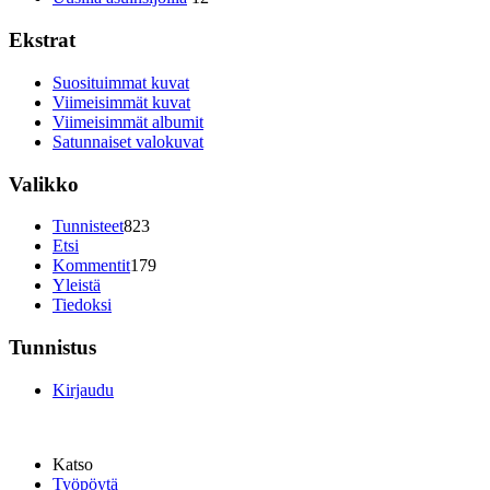
Ekstrat
Suosituimmat kuvat
Viimeisimmät kuvat
Viimeisimmät albumit
Satunnaiset valokuvat
Valikko
Tunnisteet
823
Etsi
Kommentit
179
Yleistä
Tiedoksi
Tunnistus
Kirjaudu
Katso
Työpöytä