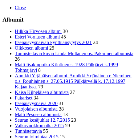
Close
Albumit
Hilkka Hirvosen albumi
30
Esteri Vornasen albumi
45
Itsenäisyyspäivän kynttilänsytytys 2021
24
Olkkosen albumi
25
Tunnistettavia kuvia Linda Multanen os. Pakarinen albumista
26
Matti Iisakinpoika Könönen s. 1928 Pälkjärvi k.1999
Tohmajärvi
8
Annikki Yrjänäisen albumi. Annikki Yrjänäinen e.Nieminen
o.s. Rouhiainen s. 27.05.1915 Pälkjärvellä k. 17.12.1997
Kajaanissa.
79
Kaisa Kilpeläisen albumista
27
Pakariset
34
Itsenäisyyspäivä 2020
31
Vuojolaisen albumista
38
Matti Pesosen albumista
13
Seuran kesäjuhlat 12.7.2015
23
Valkovuokkomatka 2015
59
Tunnistettavia
55
Seuran toimintaa 2015
15