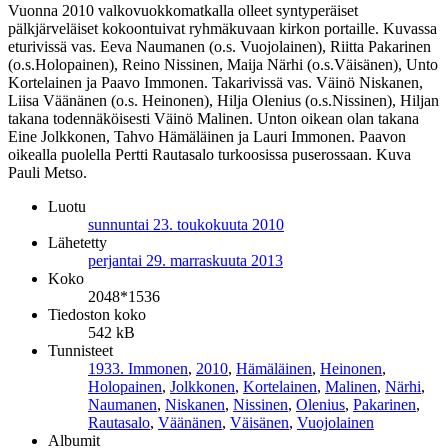
Vuonna 2010 valkovuokkomatkalla olleet syntyperäiset
pälkjärveläiset kokoontuivat ryhmäkuvaan kirkon portaille. Kuvassa
eturivissä vas. Eeva Naumanen (o.s. Vuojolainen), Riitta Pakarinen
(o.s.Holopainen), Reino Nissinen, Maija Närhi (o.s.Väisänen), Unto
Kortelainen ja Paavo Immonen. Takarivissä vas. Väinö Niskanen,
Liisa Väänänen (o.s. Heinonen), Hilja Olenius (o.s.Nissinen), Hiljan
takana todennäköisesti Väinö Malinen. Unton oikean olan takana
Eine Jolkkonen, Tahvo Hämäläinen ja Lauri Immonen. Paavon
oikealla puolella Pertti Rautasalo turkoosissa puserossaan. Kuva
Pauli Metso.
Luotu
sunnuntai 23. toukokuuta 2010
Lähetetty
perjantai 29. marraskuuta 2013
Koko
2048*1536
Tiedoston koko
542 kB
Tunnisteet
1933. Immonen
,
2010
,
Hämäläinen
,
Heinonen
,
Holopainen
,
Jolkkonen
,
Kortelainen
,
Malinen
,
Närhi
,
Naumanen
,
Niskanen
,
Nissinen
,
Olenius
,
Pakarinen
,
Rautasalo
,
Väänänen
,
Väisänen
,
Vuojolainen
Albumit