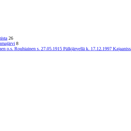
ista
26
hmajärvi
8
n o.s. Rouhiainen s. 27.05.1915 Pälkjärvellä k. 17.12.1997 Kajaaniss