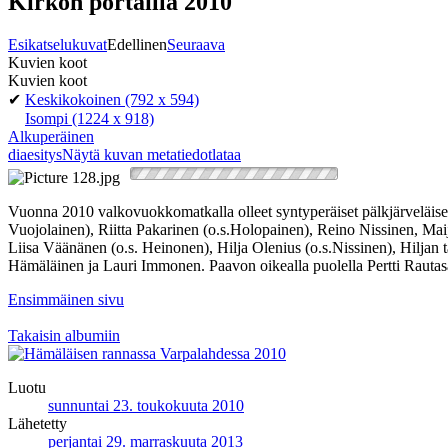
Kirkon portailla 2010
Esikatselukuvat
Edellinen
Seuraava
Kuvien koot
Kuvien koot
✔
Keskikokoinen
(792 x 594)
Isompi
(1224 x 918)
Alkuperäinen
diaesitys
Näytä kuvan metatiedot
lataa
Vuonna 2010 valkovuokkomatkalla olleet syntyperäiset pälkjärveläise
Vuojolainen), Riitta Pakarinen (o.s.Holopainen), Reino Nissinen, Ma
Liisa Väänänen (o.s. Heinonen), Hilja Olenius (o.s.Nissinen), Hilja
Hämäläinen ja Lauri Immonen. Paavon oikealla puolella Pertti Rautas
Ensimmäinen sivu
Takaisin albumiin
Luotu
sunnuntai 23. toukokuuta 2010
Lähetetty
perjantai 29. marraskuuta 2013