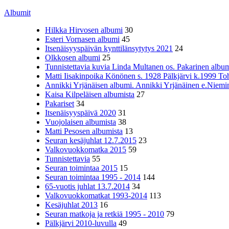
Albumit
Hilkka Hirvosen albumi
30
Esteri Vornasen albumi
45
Itsenäisyyspäivän kynttilänsytytys 2021
24
Olkkosen albumi
25
Tunnistettavia kuvia Linda Multanen os. Pakarinen album
Matti Iisakinpoika Könönen s. 1928 Pälkjärvi k.1999 To
Annikki Yrjänäisen albumi. Annikki Yrjänäinen e.Niemine
Kaisa Kilpeläisen albumista
27
Pakariset
34
Itsenäisyyspäivä 2020
31
Vuojolaisen albumista
38
Matti Pesosen albumista
13
Seuran kesäjuhlat 12.7.2015
23
Valkovuokkomatka 2015
59
Tunnistettavia
55
Seuran toimintaa 2015
15
Seuran toimintaa 1995 - 2014
144
65-vuotis juhlat 13.7.2014
34
Valkovuokkomatkat 1993-2014
113
Kesäjuhlat 2013
16
Seuran matkoja ja retkiä 1995 - 2010
79
Pälkjärvi 2010-luvulla
49