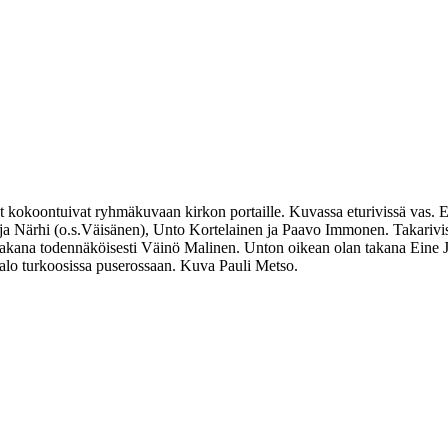
t kokoontuivat ryhmäkuvaan kirkon portaille. Kuvassa eturivissä vas.
ija Närhi (o.s.Väisänen), Unto Kortelainen ja Paavo Immonen. Takarivi
n takana todennäköisesti Väinö Malinen. Unton oikean olan takana Eine
alo turkoosissa puserossaan. Kuva Pauli Metso.