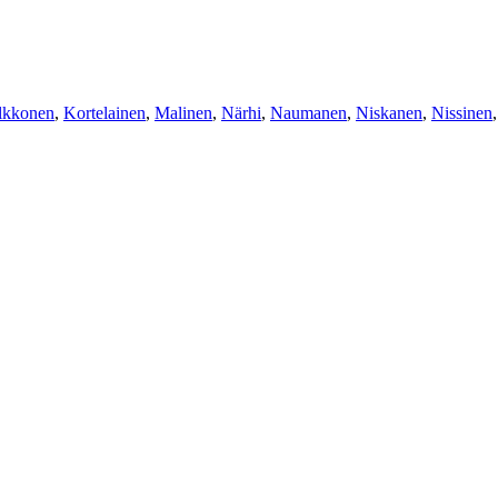
lkkonen
,
Kortelainen
,
Malinen
,
Närhi
,
Naumanen
,
Niskanen
,
Nissinen