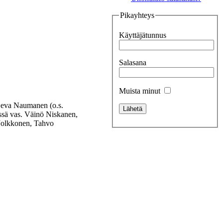
Pikayhteys
Käyttäjätunnus
Salasana
Muista minut
 Eeva Naumanen (o.s.
ssä vas. Väinö Niskanen,
 Jolkkonen, Tahvo