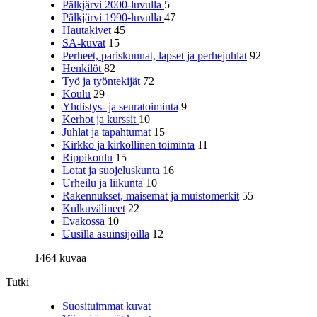
Pälkjärvi 2000-luvulla
5
Pälkjärvi 1990-luvulla
47
Hautakivet
45
SA-kuvat
15
Perheet, pariskunnat, lapset ja perhejuhlat
92
Henkilöt
82
Työ ja työntekijät
72
Koulu
29
Yhdistys- ja seuratoiminta
9
Kerhot ja kurssit
10
Juhlat ja tapahtumat
15
Kirkko ja kirkollinen toiminta
11
Rippikoulu
15
Lotat ja suojeluskunta
16
Urheilu ja liikunta
10
Rakennukset, maisemat ja muistomerkit
55
Kulkuvälineet
22
Evakossa
10
Uusilla asuinsijoilla
12
1464 kuvaa
Tutki
Suosituimmat kuvat