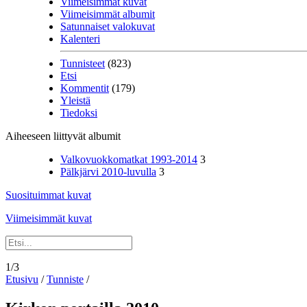
Viimeisimmät kuvat
Viimeisimmät albumit
Satunnaiset valokuvat
Kalenteri
Tunnisteet
(823)
Etsi
Kommentit
(179)
Yleistä
Tiedoksi
Aiheeseen liittyvät albumit
Valkovuokkomatkat 1993-2014
3
Pälkjärvi 2010-luvulla
3
Suosituimmat kuvat
Viimeisimmät kuvat
1/3
Etusivu
/
Tunniste
/