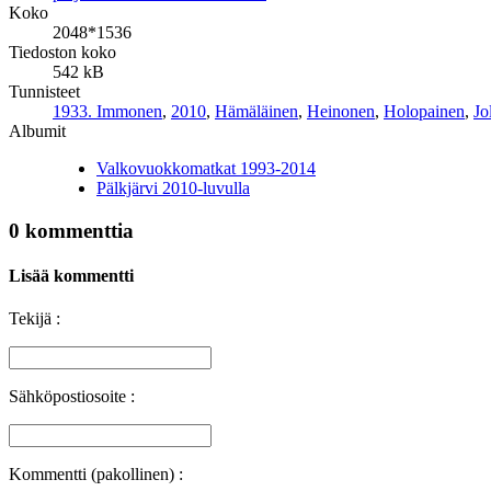
Koko
2048*1536
Tiedoston koko
542 kB
Tunnisteet
1933. Immonen
,
2010
,
Hämäläinen
,
Heinonen
,
Holopainen
,
Jo
Albumit
Valkovuokkomatkat 1993-2014
Pälkjärvi 2010-luvulla
0 kommenttia
Lisää kommentti
Tekijä :
Sähköpostiosoite :
Kommentti (pakollinen) :