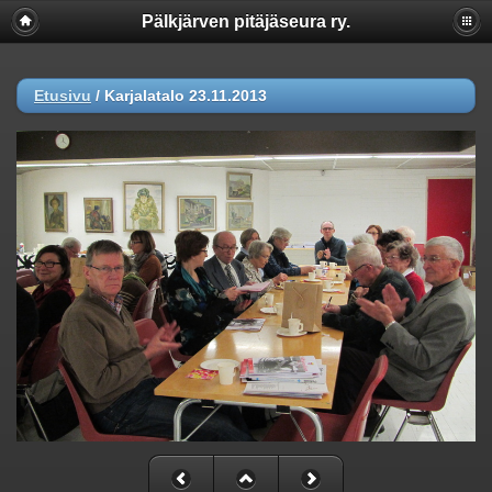
Pälkjärven pitäjäseura ry.
Etusivu
/
Karjalatalo 23.11.2013