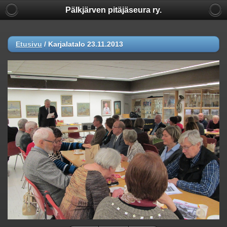
Pälkjärven pitäjäseura ry.
Etusivu
/
Karjalatalo 23.11.2013