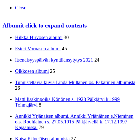
Close
Albumit
click to expand contents
Hilkka Hirvosen albumi
30
Esteri Vornasen albumi
45
Itsenäisyyspäivän kynttilänsytytys 2021
24
Olkkosen albumi
25
Tunnistettavia kuvia Linda Multanen os. Pakarinen albumista
26
Matti Iisakinpoika Könönen s. 1928 Pälkjärvi k.1999
Tohmajärvi
8
Annikki Yrjänäisen albumi. Annikki Yrjänäinen e.Nieminen
o.s. Rouhiainen s. 27.05.1915 Pälkjärvellä k. 17.12.1997
Kajaanissa.
79
Kaisa Kilpeläisen albumista
27