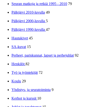
Seuran matkoja ja retkiä 1995 - 2010
79
Pälkjärvi 2010-luvulla
49
Pälkjärvi 2000-luvulla
5
Pälkjärvi 1990-luvulla
47
Hautakivet
45
SA-kuvat
15
Perheet, pariskunnat, lapset ja perhejuhlat
92
Henkilöt
82
Työ ja työntekijät
72
Koulu
29
Yhdistys- ja seuratoiminta
9
Kerhot ja kurssit
10
Juhlat ja tapahtumat
15