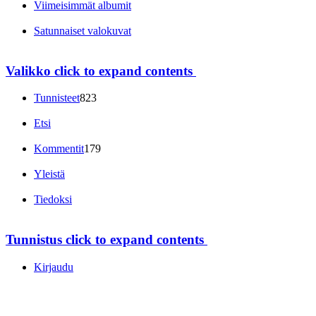
Viimeisimmät albumit
Satunnaiset valokuvat
Valikko
click to expand contents
Tunnisteet
823
Etsi
Kommentit
179
Yleistä
Tiedoksi
Tunnistus
click to expand contents
Kirjaudu