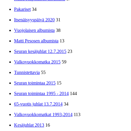
Pakariset
34
Itsenäisyyspäivä 2020
31
Vuojolaisen albumista
38
Matti Pesosen albumista
13
Seuran kesäjuhlat 12.7.2015
23
Valkovuokkomatka 2015
59
Tunnistettavia
55
Seuran toimintaa 2015
15
Seuran toimintaa 1995 - 2014
144
65-vuotis juhlat 13.7.2014
34
Valkovuokkomatkat 1993-2014
113
Kesäjuhlat 2013
16