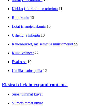
Kirkko ja kirkollinen toiminta
11
Rippikoulu
15
Lotat ja suojeluskunta
16
Urheilu ja liikunta
10
Rakennukset, maisemat ja muistomerkit
55
Kulkuvälineet
22
Evakossa
10
Uusilla asuinsijoilla
12
Ekstrat
click to expand contents
Suosituimmat kuvat
Viimeisimmät kuvat