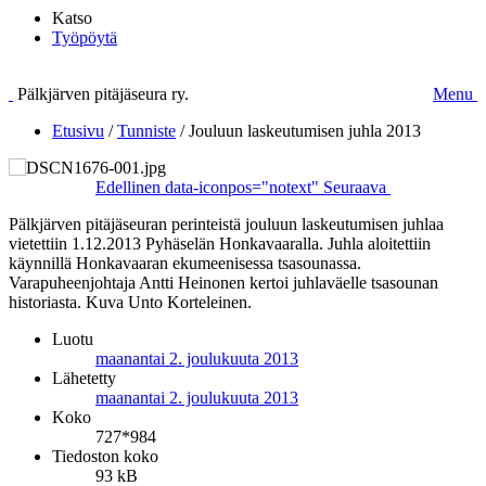
Katso
Työpöytä
Pälkjärven pitäjäseura ry.
Menu
Etusivu
/
Tunniste
/
Jouluun laskeutumisen juhla 2013
Edellinen
data-iconpos="notext"
Seuraava
Pälkjärven pitäjäseuran perinteistä jouluun laskeutumisen juhlaa
vietettiin 1.12.2013 Pyhäselän Honkavaaralla. Juhla aloitettiin
käynnillä Honkavaaran ekumeenisessa tsasounassa.
Varapuheenjohtaja Antti Heinonen kertoi juhlaväelle tsasounan
historiasta. Kuva Unto Korteleinen.
Luotu
maanantai 2. joulukuuta 2013
Lähetetty
maanantai 2. joulukuuta 2013
Koko
727*984
Tiedoston koko
93 kB