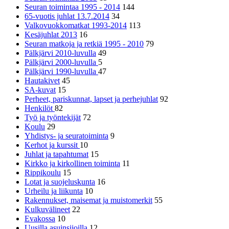
Seuran toimintaa 1995 - 2014
144
65-vuotis juhlat 13.7.2014
34
Valkovuokkomatkat 1993-2014
113
Kesäjuhlat 2013
16
Seuran matkoja ja retkiä 1995 - 2010
79
Pälkjärvi 2010-luvulla
49
Pälkjärvi 2000-luvulla
5
Pälkjärvi 1990-luvulla
47
Hautakivet
45
SA-kuvat
15
Perheet, pariskunnat, lapset ja perhejuhlat
92
Henkilöt
82
Työ ja työntekijät
72
Koulu
29
Yhdistys- ja seuratoiminta
9
Kerhot ja kurssit
10
Juhlat ja tapahtumat
15
Kirkko ja kirkollinen toiminta
11
Rippikoulu
15
Lotat ja suojeluskunta
16
Urheilu ja liikunta
10
Rakennukset, maisemat ja muistomerkit
55
Kulkuvälineet
22
Evakossa
10
Uusilla asuinsijoilla
12