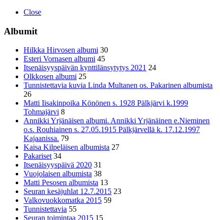
Close
Albumit
Hilkka Hirvosen albumi
30
Esteri Vornasen albumi
45
Itsenäisyyspäivän kynttilänsytytys 2021
24
Olkkosen albumi
25
Tunnistettavia kuvia Linda Multanen os. Pakarinen albumista
26
Matti Iisakinpoika Könönen s. 1928 Pälkjärvi k.1999
Tohmajärvi
8
Annikki Yrjänäisen albumi. Annikki Yrjänäinen e.Nieminen
o.s. Rouhiainen s. 27.05.1915 Pälkjärvellä k. 17.12.1997
Kajaanissa.
79
Kaisa Kilpeläisen albumista
27
Pakariset
34
Itsenäisyyspäivä 2020
31
Vuojolaisen albumista
38
Matti Pesosen albumista
13
Seuran kesäjuhlat 12.7.2015
23
Valkovuokkomatka 2015
59
Tunnistettavia
55
Seuran toimintaa 2015
15