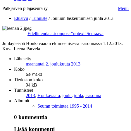
Pälkjärven pitäjäseura ry.
Menu
Etusivu
/
Tunniste
/
Jouluun laskeutumisen juhla 2013
Edellinen
data-iconpos="notext"
Seuraava
Juhlayleisöä Honkavaaran ekumeenisessa tsasounassa 1.12.2013.
Kuva Leena Parvela.
Lähetetty
maanantai 2. joulukuuta 2013
Koko
640*480
Tiedoston koko
94 kB
Tunnisteet
2013
,
Honkavaara
,
joulu
,
juhla
,
tsasouna
Albumit
Seuran toimintaa 1995 - 2014
0 kommenttia
Lisää kommentti