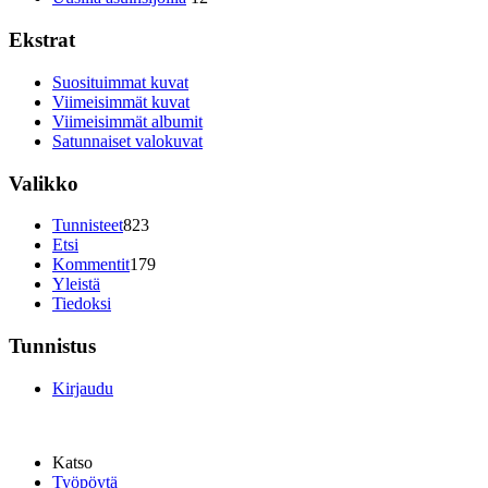
Ekstrat
Suosituimmat kuvat
Viimeisimmät kuvat
Viimeisimmät albumit
Satunnaiset valokuvat
Valikko
Tunnisteet
823
Etsi
Kommentit
179
Yleistä
Tiedoksi
Tunnistus
Kirjaudu
Katso
Työpöytä