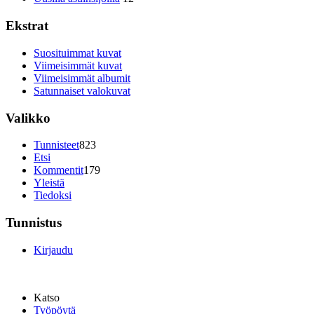
Ekstrat
Suosituimmat kuvat
Viimeisimmät kuvat
Viimeisimmät albumit
Satunnaiset valokuvat
Valikko
Tunnisteet
823
Etsi
Kommentit
179
Yleistä
Tiedoksi
Tunnistus
Kirjaudu
Katso
Työpöytä