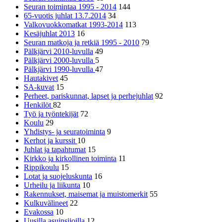
Seuran toimintaa 1995 - 2014
144
65-vuotis juhlat 13.7.2014
34
Valkovuokkomatkat 1993-2014
113
Kesäjuhlat 2013
16
Seuran matkoja ja retkiä 1995 - 2010
79
Pälkjärvi 2010-luvulla
49
Pälkjärvi 2000-luvulla
5
Pälkjärvi 1990-luvulla
47
Hautakivet
45
SA-kuvat
15
Perheet, pariskunnat, lapset ja perhejuhlat
92
Henkilöt
82
Työ ja työntekijät
72
Koulu
29
Yhdistys- ja seuratoiminta
9
Kerhot ja kurssit
10
Juhlat ja tapahtumat
15
Kirkko ja kirkollinen toiminta
11
Rippikoulu
15
Lotat ja suojeluskunta
16
Urheilu ja liikunta
10
Rakennukset, maisemat ja muistomerkit
55
Kulkuvälineet
22
Evakossa
10
Uusilla asuinsijoilla
12