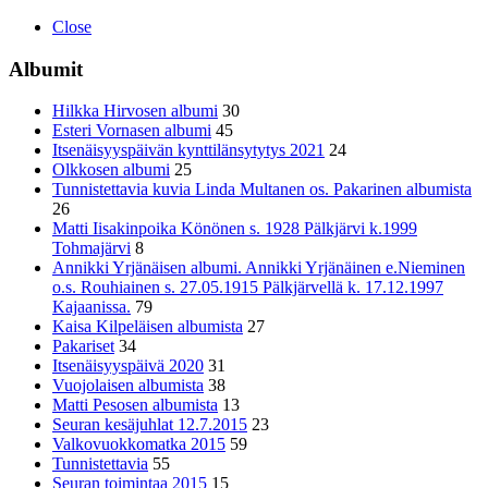
Close
Albumit
Hilkka Hirvosen albumi
30
Esteri Vornasen albumi
45
Itsenäisyyspäivän kynttilänsytytys 2021
24
Olkkosen albumi
25
Tunnistettavia kuvia Linda Multanen os. Pakarinen albumista
26
Matti Iisakinpoika Könönen s. 1928 Pälkjärvi k.1999
Tohmajärvi
8
Annikki Yrjänäisen albumi. Annikki Yrjänäinen e.Nieminen
o.s. Rouhiainen s. 27.05.1915 Pälkjärvellä k. 17.12.1997
Kajaanissa.
79
Kaisa Kilpeläisen albumista
27
Pakariset
34
Itsenäisyyspäivä 2020
31
Vuojolaisen albumista
38
Matti Pesosen albumista
13
Seuran kesäjuhlat 12.7.2015
23
Valkovuokkomatka 2015
59
Tunnistettavia
55
Seuran toimintaa 2015
15