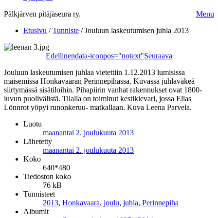
Pälkjärven pitäjäseura ry.
Menu
Etusivu
/
Tunniste
/
Jouluun laskeutumisen juhla 2013
Edellinen
data-iconpos="notext"
Seuraava
Jouluun laskeutumisen juhlaa vietettiin 1.12.2013 lumisissa
maisemissa Honkavaaran Perinnepihassa. Kuvassa juhlaväkeä
siirtymässä sisätiloihin. Pihapiirin vanhat rakennukset ovat 1800-
luvun puolivälistä. Tilalla on toiminut kestikievari, jossa Elias
Lönnrot yöpyi runonkeruu- matkallaan. Kuva Leena Parvela.
Luotu
maanantai 2. joulukuuta 2013
Lähetetty
maanantai 2. joulukuuta 2013
Koko
640*480
Tiedoston koko
76 kB
Tunnisteet
2013
,
Honkavaara
,
joulu
,
juhla
,
Perinnepiha
Albumit