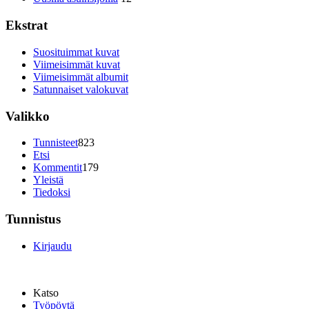
Ekstrat
Suosituimmat kuvat
Viimeisimmät kuvat
Viimeisimmät albumit
Satunnaiset valokuvat
Valikko
Tunnisteet
823
Etsi
Kommentit
179
Yleistä
Tiedoksi
Tunnistus
Kirjaudu
Katso
Työpöytä