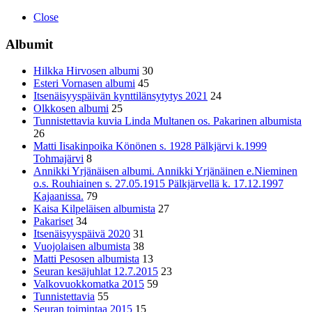
Close
Albumit
Hilkka Hirvosen albumi
30
Esteri Vornasen albumi
45
Itsenäisyyspäivän kynttilänsytytys 2021
24
Olkkosen albumi
25
Tunnistettavia kuvia Linda Multanen os. Pakarinen albumista
26
Matti Iisakinpoika Könönen s. 1928 Pälkjärvi k.1999
Tohmajärvi
8
Annikki Yrjänäisen albumi. Annikki Yrjänäinen e.Nieminen
o.s. Rouhiainen s. 27.05.1915 Pälkjärvellä k. 17.12.1997
Kajaanissa.
79
Kaisa Kilpeläisen albumista
27
Pakariset
34
Itsenäisyyspäivä 2020
31
Vuojolaisen albumista
38
Matti Pesosen albumista
13
Seuran kesäjuhlat 12.7.2015
23
Valkovuokkomatka 2015
59
Tunnistettavia
55
Seuran toimintaa 2015
15