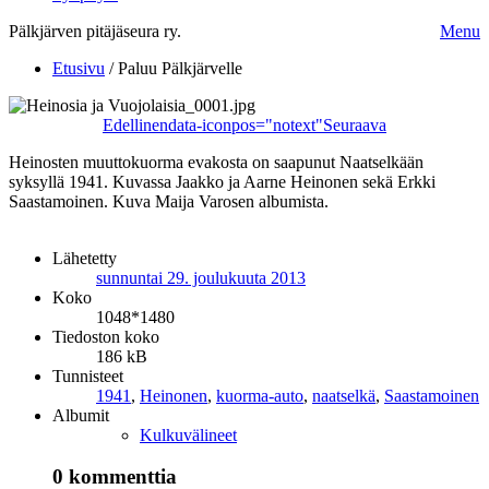
Pälkjärven pitäjäseura ry.
Menu
Etusivu
/
Paluu Pälkjärvelle
Edellinen
data-iconpos="notext"
Seuraava
Heinosten muuttokuorma evakosta on saapunut Naatselkään
syksyllä 1941. Kuvassa Jaakko ja Aarne Heinonen sekä Erkki
Saastamoinen. Kuva Maija Varosen albumista.
Lähetetty
sunnuntai 29. joulukuuta 2013
Koko
1048*1480
Tiedoston koko
186 kB
Tunnisteet
1941
,
Heinonen
,
kuorma-auto
,
naatselkä
,
Saastamoinen
Albumit
Kulkuvälineet
0 kommenttia