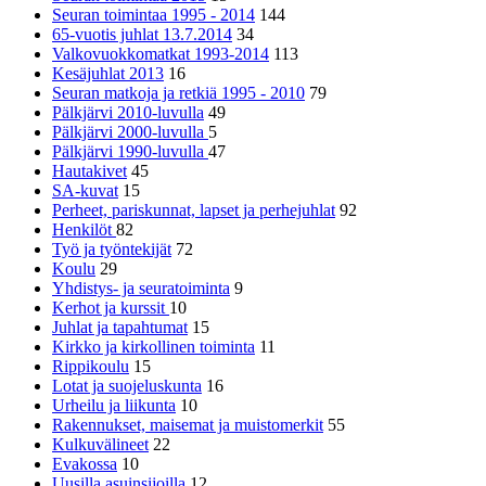
Seuran toimintaa 1995 - 2014
144
65-vuotis juhlat 13.7.2014
34
Valkovuokkomatkat 1993-2014
113
Kesäjuhlat 2013
16
Seuran matkoja ja retkiä 1995 - 2010
79
Pälkjärvi 2010-luvulla
49
Pälkjärvi 2000-luvulla
5
Pälkjärvi 1990-luvulla
47
Hautakivet
45
SA-kuvat
15
Perheet, pariskunnat, lapset ja perhejuhlat
92
Henkilöt
82
Työ ja työntekijät
72
Koulu
29
Yhdistys- ja seuratoiminta
9
Kerhot ja kurssit
10
Juhlat ja tapahtumat
15
Kirkko ja kirkollinen toiminta
11
Rippikoulu
15
Lotat ja suojeluskunta
16
Urheilu ja liikunta
10
Rakennukset, maisemat ja muistomerkit
55
Kulkuvälineet
22
Evakossa
10
Uusilla asuinsijoilla
12