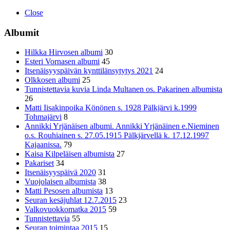
Close
Albumit
Hilkka Hirvosen albumi
30
Esteri Vornasen albumi
45
Itsenäisyyspäivän kynttilänsytytys 2021
24
Olkkosen albumi
25
Tunnistettavia kuvia Linda Multanen os. Pakarinen albumista
26
Matti Iisakinpoika Könönen s. 1928 Pälkjärvi k.1999
Tohmajärvi
8
Annikki Yrjänäisen albumi. Annikki Yrjänäinen e.Nieminen
o.s. Rouhiainen s. 27.05.1915 Pälkjärvellä k. 17.12.1997
Kajaanissa.
79
Kaisa Kilpeläisen albumista
27
Pakariset
34
Itsenäisyyspäivä 2020
31
Vuojolaisen albumista
38
Matti Pesosen albumista
13
Seuran kesäjuhlat 12.7.2015
23
Valkovuokkomatka 2015
59
Tunnistettavia
55
Seuran toimintaa 2015
15