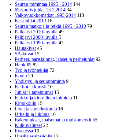
Seuran toimintaa 1995 - 2014
144
65-vuotis juhlat 13.7.2014
34
Valkovuokkomatkat 1993-2014
113
Kesäjuhlat 2013
16
Seuran matkoja ja retkiä 1995 - 2010
79
Pälkjärvi 2010-luvulla
49
Pälkjärvi 2000-luvulla
5
Pälkjärvi 1990-luvulla
47
Hautakivet
45
SA-kuvat
15
Perheet, pariskunnat, lapset ja perhejuhlat
92
Henkilöt
82
Työ ja työntekijät
72
Koulu
29
Yhdistys- ja seuratoiminta
9
Kerhot ja kurssit
10
Juhlat ja tapahtumat
15
Kirkko ja kirkollinen toiminta
11
Rippikoulu
15
Lotat ja suojeluskunta
16
Urheilu ja liikunta
10
Rakennukset, maisemat ja muistomerkit
55
Kulkuvälineet
22
Evakossa
10
Uusilla asuinsijoilla
12