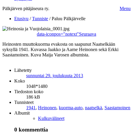
Pälkjärven pitäjäseura ry.
Menu
Etusivu
/
Tunniste
/
Paluu Pälkjärvelle
data-iconpos="notext"
Seuraava
Heinosten muuttokuorma evakosta on saapunut Naatselkään
syksyllä 1941. Kuvassa Jaakko ja Aarne Heinonen sekä Erkki
Saastamoinen. Kuva Maija Varosen albumista.
Lähetetty
sunnuntai 29. joulukuuta 2013
Koko
1048*1480
Tiedoston koko
186 kB
Tunnisteet
1941
,
Heinonen
,
kuorma-auto
,
naatselkä
,
Saastamoinen
Albumit
Kulkuvälineet
0 kommenttia