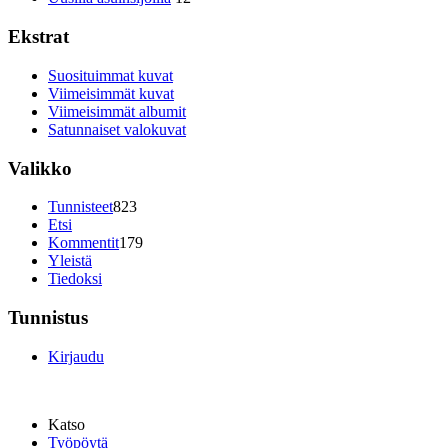
Ekstrat
Suosituimmat kuvat
Viimeisimmät kuvat
Viimeisimmät albumit
Satunnaiset valokuvat
Valikko
Tunnisteet
823
Etsi
Kommentit
179
Yleistä
Tiedoksi
Tunnistus
Kirjaudu
Katso
Työpöytä