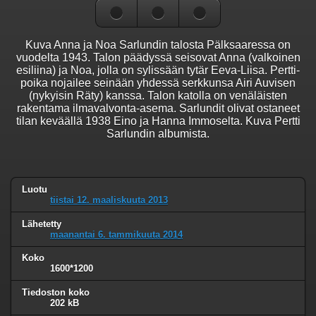
Kuva Anna ja Noa Sarlundin talosta Pälksaaressa on
vuodelta 1943. Talon päädyssä seisovat Anna (valkoinen
esiliina) ja Noa, jolla on sylissään tytär Eeva-Liisa. Pertti-
poika nojailee seinään yhdessä serkkunsa Airi Auvisen
(nykyisin Räty) kanssa. Talon katolla on venäläisten
rakentama ilmavalvonta-asema. Sarlundit olivat ostaneet
tilan keväällä 1938 Eino ja Hanna Immoselta. Kuva Pertti
Sarlundin albumista.
Luotu
tiistai 12. maaliskuuta 2013
Lähetetty
maanantai 6. tammikuuta 2014
Koko
1600*1200
Tiedoston koko
202 kB