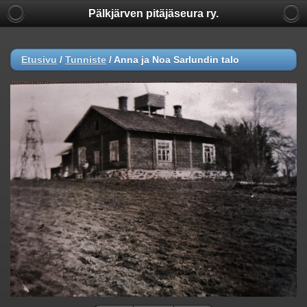
Pälkjärven pitäjäseura ry.
Etusivu
/
Tunniste
/
Anna ja Noa Sarlundin talo