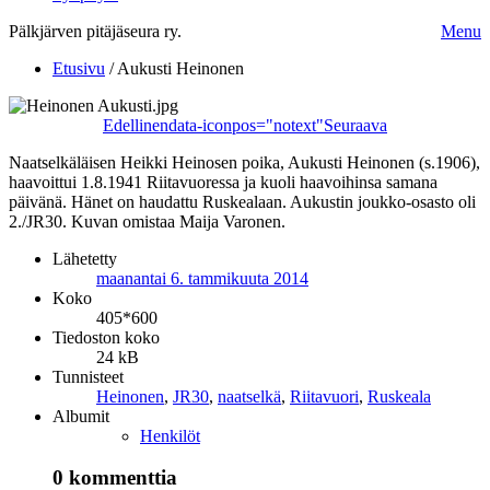
Pälkjärven pitäjäseura ry.
Menu
Etusivu
/
Aukusti Heinonen
Edellinen
data-iconpos="notext"
Seuraava
Naatselkäläisen Heikki Heinosen poika, Aukusti Heinonen (s.1906),
haavoittui 1.8.1941 Riitavuoressa ja kuoli haavoihinsa samana
päivänä. Hänet on haudattu Ruskealaan. Aukustin joukko-osasto oli
2./JR30. Kuvan omistaa Maija Varonen.
Lähetetty
maanantai 6. tammikuuta 2014
Koko
405*600
Tiedoston koko
24 kB
Tunnisteet
Heinonen
,
JR30
,
naatselkä
,
Riitavuori
,
Ruskeala
Albumit
Henkilöt
0 kommenttia