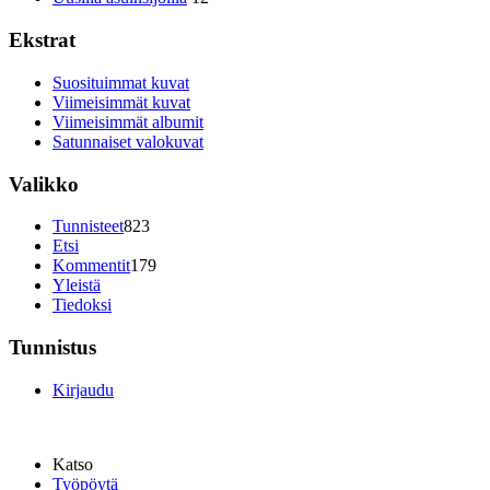
Ekstrat
Suosituimmat kuvat
Viimeisimmät kuvat
Viimeisimmät albumit
Satunnaiset valokuvat
Valikko
Tunnisteet
823
Etsi
Kommentit
179
Yleistä
Tiedoksi
Tunnistus
Kirjaudu
Katso
Työpöytä