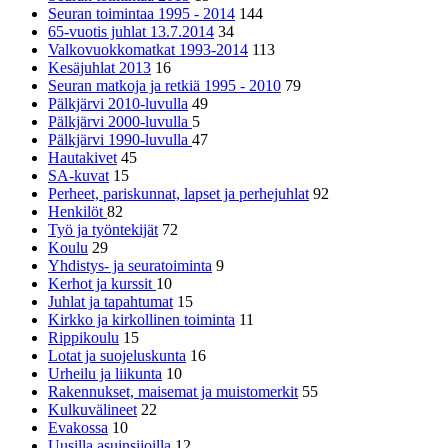
Seuran toimintaa 1995 - 2014
144
65-vuotis juhlat 13.7.2014
34
Valkovuokkomatkat 1993-2014
113
Kesäjuhlat 2013
16
Seuran matkoja ja retkiä 1995 - 2010
79
Pälkjärvi 2010-luvulla
49
Pälkjärvi 2000-luvulla
5
Pälkjärvi 1990-luvulla
47
Hautakivet
45
SA-kuvat
15
Perheet, pariskunnat, lapset ja perhejuhlat
92
Henkilöt
82
Työ ja työntekijät
72
Koulu
29
Yhdistys- ja seuratoiminta
9
Kerhot ja kurssit
10
Juhlat ja tapahtumat
15
Kirkko ja kirkollinen toiminta
11
Rippikoulu
15
Lotat ja suojeluskunta
16
Urheilu ja liikunta
10
Rakennukset, maisemat ja muistomerkit
55
Kulkuvälineet
22
Evakossa
10
Uusilla asuinsijoilla
12