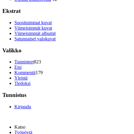
Ekstrat
Suosituimmat kuvat
Viimeisimmät kuvat
Viimeisimmät albumit
Satunnaiset valokuvat
Valikko
Tunnisteet
823
Etsi
Kommentit
179
Yleistä
Tiedoksi
Tunnistus
Kirjaudu
Katso
Työpöytä