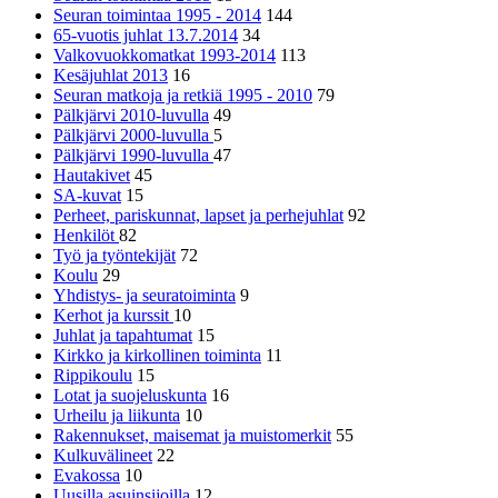
Seuran toimintaa 1995 - 2014
144
65-vuotis juhlat 13.7.2014
34
Valkovuokkomatkat 1993-2014
113
Kesäjuhlat 2013
16
Seuran matkoja ja retkiä 1995 - 2010
79
Pälkjärvi 2010-luvulla
49
Pälkjärvi 2000-luvulla
5
Pälkjärvi 1990-luvulla
47
Hautakivet
45
SA-kuvat
15
Perheet, pariskunnat, lapset ja perhejuhlat
92
Henkilöt
82
Työ ja työntekijät
72
Koulu
29
Yhdistys- ja seuratoiminta
9
Kerhot ja kurssit
10
Juhlat ja tapahtumat
15
Kirkko ja kirkollinen toiminta
11
Rippikoulu
15
Lotat ja suojeluskunta
16
Urheilu ja liikunta
10
Rakennukset, maisemat ja muistomerkit
55
Kulkuvälineet
22
Evakossa
10
Uusilla asuinsijoilla
12