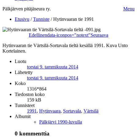
Pälkjärven pitäjäseura ry.
Menu
Etusivu
/
Tunniste
/
Hytinvaaran tie 1991
Edellinen
data-iconpos="notext"
Seuraava
Hytinvaaran tie Värtsilä-Sortavala tieltä kesällä 1991. Kuva Unto
Kortelainen.
Luotu
torstai 9. tammikuuta 2014
Lähetetty
torstai 9. tammikuuta 2014
Koko
1316*864
Tiedoston koko
159 kB
Tunnisteet
1991
,
Hytinvaara
,
Sortavala
,
Värtsilä
Albumit
Pälkjärvi 1990-luvulla
0 kommenttia