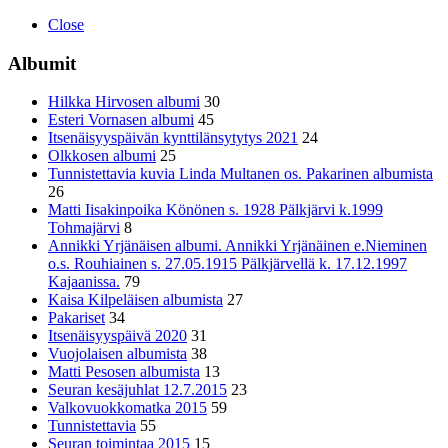
Close
Albumit
Hilkka Hirvosen albumi
30
Esteri Vornasen albumi
45
Itsenäisyyspäivän kynttilänsytytys 2021
24
Olkkosen albumi
25
Tunnistettavia kuvia Linda Multanen os. Pakarinen albumista
26
Matti Iisakinpoika Könönen s. 1928 Pälkjärvi k.1999
Tohmajärvi
8
Annikki Yrjänäisen albumi. Annikki Yrjänäinen e.Nieminen
o.s. Rouhiainen s. 27.05.1915 Pälkjärvellä k. 17.12.1997
Kajaanissa.
79
Kaisa Kilpeläisen albumista
27
Pakariset
34
Itsenäisyyspäivä 2020
31
Vuojolaisen albumista
38
Matti Pesosen albumista
13
Seuran kesäjuhlat 12.7.2015
23
Valkovuokkomatka 2015
59
Tunnistettavia
55
Seuran toimintaa 2015
15