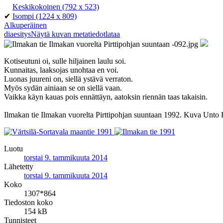
Keskikokoinen
(792 x 523)
✔
Isompi
(1224 x 809)
Alkuperäinen
diaesitys
Näytä kuvan metatiedot
lataa
Kotiseutuni oi, sulle hiljainen laulu soi.
Kunnaitas, laaksojas unohtaa en voi.
Luonas juureni on, siellä ystävä verraton.
Myös sydän ainiaan se on siellä vaan.
Vaikka käyn kauas pois ennättäyn, aatoksin riennän taas takaisin.
Ilmakan tie Ilmakan vuorelta Pirttipohjan suuntaan 1992. Kuva Unto 
Luotu
torstai 9. tammikuuta 2014
Lähetetty
torstai 9. tammikuuta 2014
Koko
1307*864
Tiedoston koko
154 kB
Tunnisteet