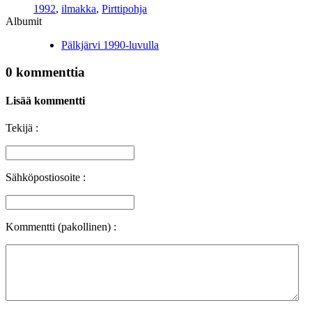
1992
,
ilmakka
,
Pirttipohja
Albumit
Pälkjärvi 1990-luvulla
0 kommenttia
Lisää kommentti
Tekijä :
Sähköpostiosoite :
Kommentti (pakollinen) :