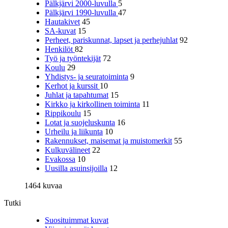
Pälkjärvi 2000-luvulla
5
Pälkjärvi 1990-luvulla
47
Hautakivet
45
SA-kuvat
15
Perheet, pariskunnat, lapset ja perhejuhlat
92
Henkilöt
82
Työ ja työntekijät
72
Koulu
29
Yhdistys- ja seuratoiminta
9
Kerhot ja kurssit
10
Juhlat ja tapahtumat
15
Kirkko ja kirkollinen toiminta
11
Rippikoulu
15
Lotat ja suojeluskunta
16
Urheilu ja liikunta
10
Rakennukset, maisemat ja muistomerkit
55
Kulkuvälineet
22
Evakossa
10
Uusilla asuinsijoilla
12
1464 kuvaa
Tutki
Suosituimmat kuvat