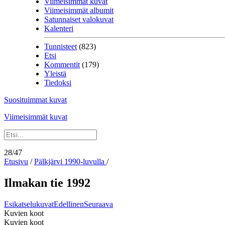
Viimeisimmät kuvat
Viimeisimmät albumit
Satunnaiset valokuvat
Kalenteri
Tunnisteet
(823)
Etsi
Kommentit
(179)
Yleistä
Tiedoksi
Suosituimmat kuvat
Viimeisimmät kuvat
28/47
Etusivu
/
Pälkjärvi 1990-luvulla
/
Ilmakan tie 1992
Esikatselukuvat
Edellinen
Seuraava
Kuvien koot
Kuvien koot