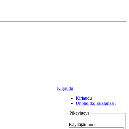
Kirjaudu
Kirjaudu
Unohditko salasanasi?
Pikayhteys
Käyttäjätunnus