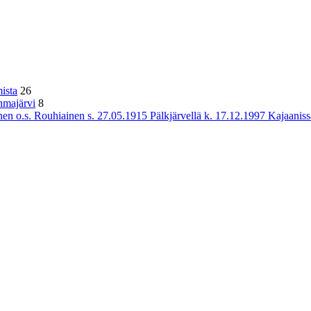
ista
26
hmajärvi
8
n o.s. Rouhiainen s. 27.05.1915 Pälkjärvellä k. 17.12.1997 Kajaaniss