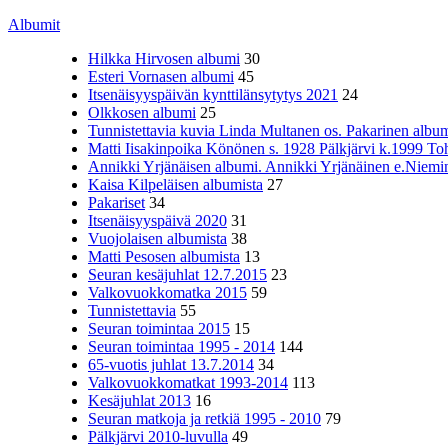
Albumit
Hilkka Hirvosen albumi
30
Esteri Vornasen albumi
45
Itsenäisyyspäivän kynttilänsytytys 2021
24
Olkkosen albumi
25
Tunnistettavia kuvia Linda Multanen os. Pakarinen album
Matti Iisakinpoika Könönen s. 1928 Pälkjärvi k.1999 To
Annikki Yrjänäisen albumi. Annikki Yrjänäinen e.Niemine
Kaisa Kilpeläisen albumista
27
Pakariset
34
Itsenäisyyspäivä 2020
31
Vuojolaisen albumista
38
Matti Pesosen albumista
13
Seuran kesäjuhlat 12.7.2015
23
Valkovuokkomatka 2015
59
Tunnistettavia
55
Seuran toimintaa 2015
15
Seuran toimintaa 1995 - 2014
144
65-vuotis juhlat 13.7.2014
34
Valkovuokkomatkat 1993-2014
113
Kesäjuhlat 2013
16
Seuran matkoja ja retkiä 1995 - 2010
79
Pälkjärvi 2010-luvulla
49