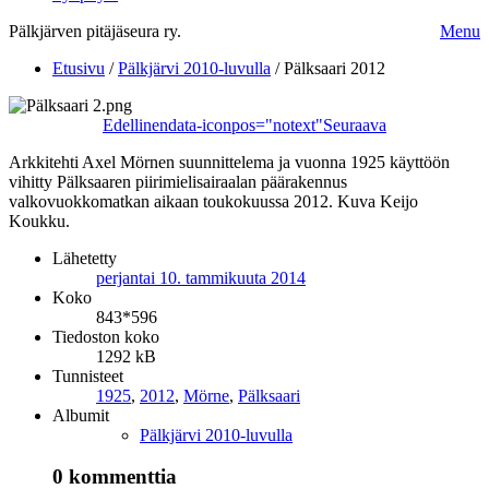
Pälkjärven pitäjäseura ry.
Menu
Etusivu
/
Pälkjärvi 2010-luvulla
/
Pälksaari 2012
Edellinen
data-iconpos="notext"
Seuraava
Arkkitehti Axel Mörnen suunnittelema ja vuonna 1925 käyttöön
vihitty Pälksaaren piirimielisairaalan päärakennus
valkovuokkomatkan aikaan toukokuussa 2012. Kuva Keijo
Koukku.
Lähetetty
perjantai 10. tammikuuta 2014
Koko
843*596
Tiedoston koko
1292 kB
Tunnisteet
1925
,
2012
,
Mörne
,
Pälksaari
Albumit
Pälkjärvi 2010-luvulla
0 kommenttia