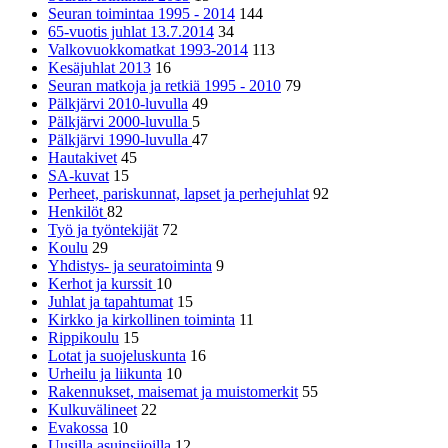
Seuran toimintaa 1995 - 2014
144
65-vuotis juhlat 13.7.2014
34
Valkovuokkomatkat 1993-2014
113
Kesäjuhlat 2013
16
Seuran matkoja ja retkiä 1995 - 2010
79
Pälkjärvi 2010-luvulla
49
Pälkjärvi 2000-luvulla
5
Pälkjärvi 1990-luvulla
47
Hautakivet
45
SA-kuvat
15
Perheet, pariskunnat, lapset ja perhejuhlat
92
Henkilöt
82
Työ ja työntekijät
72
Koulu
29
Yhdistys- ja seuratoiminta
9
Kerhot ja kurssit
10
Juhlat ja tapahtumat
15
Kirkko ja kirkollinen toiminta
11
Rippikoulu
15
Lotat ja suojeluskunta
16
Urheilu ja liikunta
10
Rakennukset, maisemat ja muistomerkit
55
Kulkuvälineet
22
Evakossa
10
Uusilla asuinsijoilla
12