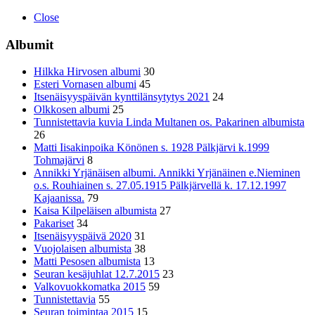
Close
Albumit
Hilkka Hirvosen albumi
30
Esteri Vornasen albumi
45
Itsenäisyyspäivän kynttilänsytytys 2021
24
Olkkosen albumi
25
Tunnistettavia kuvia Linda Multanen os. Pakarinen albumista
26
Matti Iisakinpoika Könönen s. 1928 Pälkjärvi k.1999
Tohmajärvi
8
Annikki Yrjänäisen albumi. Annikki Yrjänäinen e.Nieminen
o.s. Rouhiainen s. 27.05.1915 Pälkjärvellä k. 17.12.1997
Kajaanissa.
79
Kaisa Kilpeläisen albumista
27
Pakariset
34
Itsenäisyyspäivä 2020
31
Vuojolaisen albumista
38
Matti Pesosen albumista
13
Seuran kesäjuhlat 12.7.2015
23
Valkovuokkomatka 2015
59
Tunnistettavia
55
Seuran toimintaa 2015
15