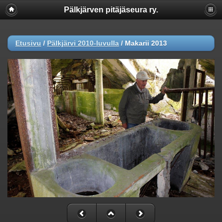
Pälkjärven pitäjäseura ry.
Etusivu
/
Pälkjärvi 2010-luvulla
/
Makarii 2013