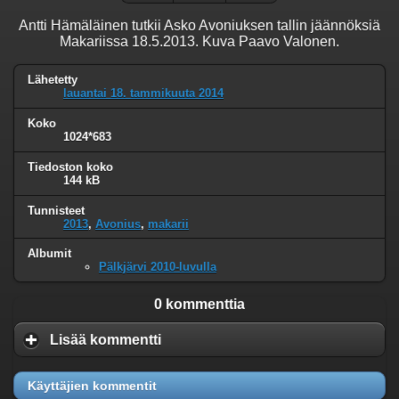
Antti Hämäläinen tutkii Asko Avoniuksen tallin jäännöksiä
Makariissa 18.5.2013. Kuva Paavo Valonen.
Lähetetty
lauantai 18. tammikuuta 2014
Koko
1024*683
Tiedoston koko
144 kB
Tunnisteet
2013
,
Avonius
,
makarii
Albumit
Pälkjärvi 2010-luvulla
0 kommenttia
Lisää kommentti
Käyttäjien kommentit