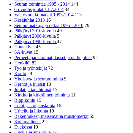
Seuran toimintaa 1995 - 2014
144
65-vuotis juhlat 13.7.2014
34
Valkovuokkomatkat 1993-2014
113
Kesäjuhlat 2013
16
Seuran matkoja ja retkiä 1995 - 2010
79
Pälkjärvi 2010-luvulla
49
Pälkjärvi 2000-luvulla
5
Pälkjärvi 1990-luvulla
47
Hautakivet
45
SA-kuvat
15
Perheet, pariskunnat, lapset ja perhejuhlat
92
Henkilöt
82
Työ ja työntekijät
72
Koulu
29
Yhdistys- ja seuratoiminta
9
Kerhot ja kurssit
10
Juhlat ja tapahtumat
15
Kirkko ja kirkollinen toiminta
11
Rippikoulu
15
Lotat ja suojeluskunta
16
Urheilu ja liikunta
10
Rakennukset, maisemat ja muistomerkit
55
Kulkuvälineet
22
Evakossa
10
Uusilla asuinsijoilla
12