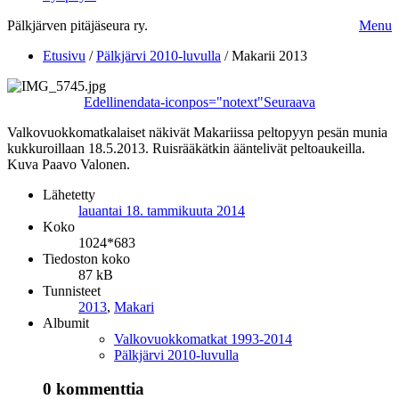
Pälkjärven pitäjäseura ry.
Menu
Etusivu
/
Pälkjärvi 2010-luvulla
/
Makarii 2013
Edellinen
data-iconpos="notext"
Seuraava
Valkovuokkomatkalaiset näkivät Makariissa peltopyyn pesän munia
kukkuroillaan 18.5.2013. Ruisrääkätkin ääntelivät peltoaukeilla.
Kuva Paavo Valonen.
Lähetetty
lauantai 18. tammikuuta 2014
Koko
1024*683
Tiedoston koko
87 kB
Tunnisteet
2013
,
Makari
Albumit
Valkovuokkomatkat 1993-2014
Pälkjärvi 2010-luvulla
0 kommenttia