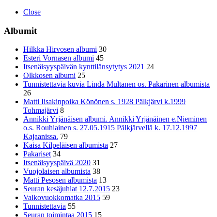
Close
Albumit
Hilkka Hirvosen albumi
30
Esteri Vornasen albumi
45
Itsenäisyyspäivän kynttilänsytytys 2021
24
Olkkosen albumi
25
Tunnistettavia kuvia Linda Multanen os. Pakarinen albumista
26
Matti Iisakinpoika Könönen s. 1928 Pälkjärvi k.1999
Tohmajärvi
8
Annikki Yrjänäisen albumi. Annikki Yrjänäinen e.Nieminen
o.s. Rouhiainen s. 27.05.1915 Pälkjärvellä k. 17.12.1997
Kajaanissa.
79
Kaisa Kilpeläisen albumista
27
Pakariset
34
Itsenäisyyspäivä 2020
31
Vuojolaisen albumista
38
Matti Pesosen albumista
13
Seuran kesäjuhlat 12.7.2015
23
Valkovuokkomatka 2015
59
Tunnistettavia
55
Seuran toimintaa 2015
15