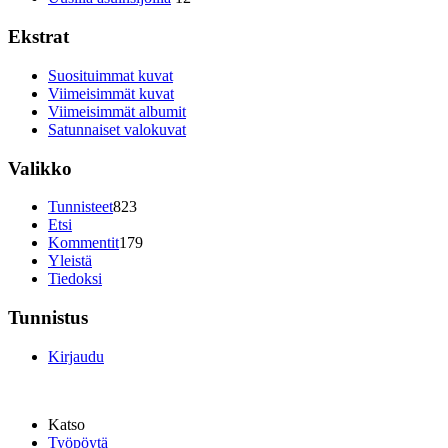
Ekstrat
Suosituimmat kuvat
Viimeisimmät kuvat
Viimeisimmät albumit
Satunnaiset valokuvat
Valikko
Tunnisteet
823
Etsi
Kommentit
179
Yleistä
Tiedoksi
Tunnistus
Kirjaudu
Katso
Työpöytä