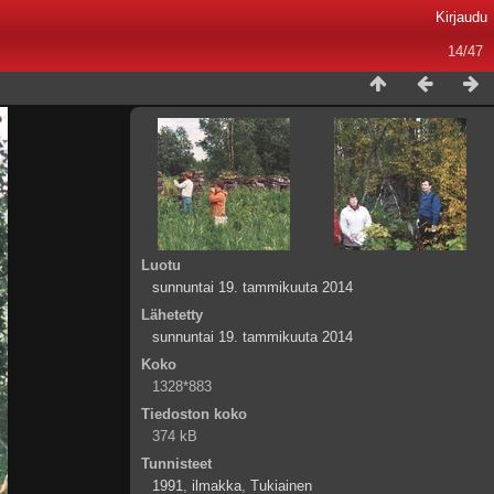
Kirjaudu
14/47
Luotu
sunnuntai 19. tammikuuta 2014
Lähetetty
sunnuntai 19. tammikuuta 2014
Koko
1328*883
Tiedoston koko
374 kB
Tunnisteet
1991
,
ilmakka
,
Tukiainen