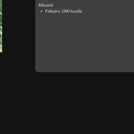
Albumit
Pälkjärvi 1990-luvulla