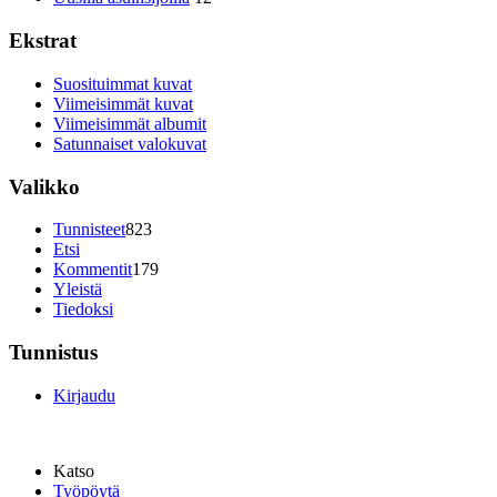
Ekstrat
Suosituimmat kuvat
Viimeisimmät kuvat
Viimeisimmät albumit
Satunnaiset valokuvat
Valikko
Tunnisteet
823
Etsi
Kommentit
179
Yleistä
Tiedoksi
Tunnistus
Kirjaudu
Katso
Työpöytä