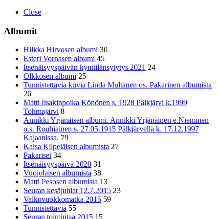
Close
Albumit
Hilkka Hirvosen albumi
30
Esteri Vornasen albumi
45
Itsenäisyyspäivän kynttilänsytytys 2021
24
Olkkosen albumi
25
Tunnistettavia kuvia Linda Multanen os. Pakarinen albumista
26
Matti Iisakinpoika Könönen s. 1928 Pälkjärvi k.1999
Tohmajärvi
8
Annikki Yrjänäisen albumi. Annikki Yrjänäinen e.Nieminen
o.s. Rouhiainen s. 27.05.1915 Pälkjärvellä k. 17.12.1997
Kajaanissa.
79
Kaisa Kilpeläisen albumista
27
Pakariset
34
Itsenäisyyspäivä 2020
31
Vuojolaisen albumista
38
Matti Pesosen albumista
13
Seuran kesäjuhlat 12.7.2015
23
Valkovuokkomatka 2015
59
Tunnistettavia
55
Seuran toimintaa 2015
15