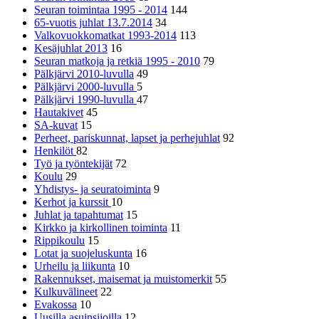
Seuran toimintaa 1995 - 2014
144
65-vuotis juhlat 13.7.2014
34
Valkovuokkomatkat 1993-2014
113
Kesäjuhlat 2013
16
Seuran matkoja ja retkiä 1995 - 2010
79
Pälkjärvi 2010-luvulla
49
Pälkjärvi 2000-luvulla
5
Pälkjärvi 1990-luvulla
47
Hautakivet
45
SA-kuvat
15
Perheet, pariskunnat, lapset ja perhejuhlat
92
Henkilöt
82
Työ ja työntekijät
72
Koulu
29
Yhdistys- ja seuratoiminta
9
Kerhot ja kurssit
10
Juhlat ja tapahtumat
15
Kirkko ja kirkollinen toiminta
11
Rippikoulu
15
Lotat ja suojeluskunta
16
Urheilu ja liikunta
10
Rakennukset, maisemat ja muistomerkit
55
Kulkuvälineet
22
Evakossa
10
Uusilla asuinsijoilla
12