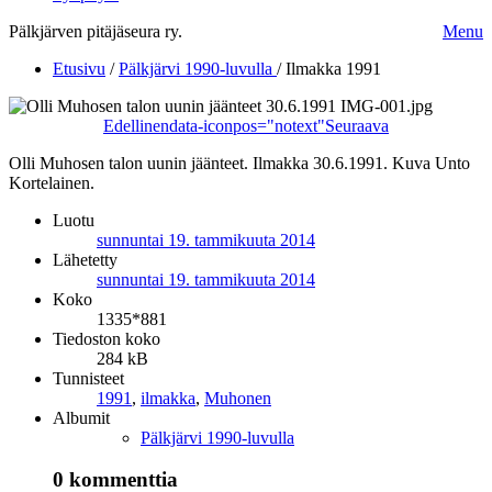
Pälkjärven pitäjäseura ry.
Menu
Etusivu
/
Pälkjärvi 1990-luvulla
/
Ilmakka 1991
Edellinen
data-iconpos="notext"
Seuraava
Olli Muhosen talon uunin jäänteet. Ilmakka 30.6.1991. Kuva Unto
Kortelainen.
Luotu
sunnuntai 19. tammikuuta 2014
Lähetetty
sunnuntai 19. tammikuuta 2014
Koko
1335*881
Tiedoston koko
284 kB
Tunnisteet
1991
,
ilmakka
,
Muhonen
Albumit
Pälkjärvi 1990-luvulla
0 kommenttia