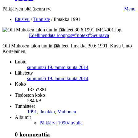
Pälkjärven pitäjäseura ry.
Menu
Etusivu
/
Tunniste
/
Ilmakka 1991
Edellinen
data-iconpos="notext"
Seuraava
Olli Muhosen talon uunin jäänteet. Ilmakka 30.6.1991. Kuva Unto
Kortelainen.
Luotu
sunnuntai 19. tammikuuta 2014
Lähetetty
sunnuntai 19. tammikuuta 2014
Koko
1335*881
Tiedoston koko
284 kB
Tunnisteet
1991
,
ilmakka
,
Muhonen
Albumit
Pälkjärvi 1990-luvulla
0 kommenttia