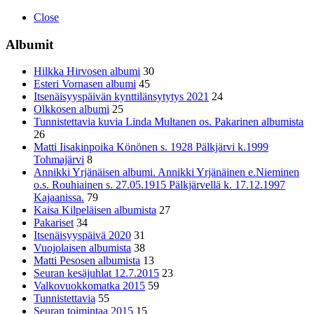
Close
Albumit
Hilkka Hirvosen albumi
30
Esteri Vornasen albumi
45
Itsenäisyyspäivän kynttilänsytytys 2021
24
Olkkosen albumi
25
Tunnistettavia kuvia Linda Multanen os. Pakarinen albumista
26
Matti Iisakinpoika Könönen s. 1928 Pälkjärvi k.1999
Tohmajärvi
8
Annikki Yrjänäisen albumi. Annikki Yrjänäinen e.Nieminen
o.s. Rouhiainen s. 27.05.1915 Pälkjärvellä k. 17.12.1997
Kajaanissa.
79
Kaisa Kilpeläisen albumista
27
Pakariset
34
Itsenäisyyspäivä 2020
31
Vuojolaisen albumista
38
Matti Pesosen albumista
13
Seuran kesäjuhlat 12.7.2015
23
Valkovuokkomatka 2015
59
Tunnistettavia
55
Seuran toimintaa 2015
15