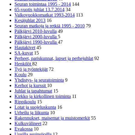
Seuran toimintaa 1995 - 2014
144
65-vuotis juhlat 13.7.2014
34
Valkovuokkomatkat 1993-2014
113
Kesäjuhlat 2013
16
Seuran matkoja ja retkiä 1995 - 2010
79
Pälkjärvi 2010-luvulla
49
Pälkjärvi 2000-luvulla
5
Pälkjärvi 1990-luvulla
47
Hautakivet
45
SA-kuvat
15
Perheet, pariskunnat, lapset ja perhejuhlat
92
Henkilöt
82
Työ ja työntekijät
72
Koulu
29
Yhdistys- ja seuratoiminta
9
Kerhot ja kurssit
10
Juhlat ja tapahtumat
15
Kirkko ja kirkollinen toiminta
11
Rippikoulu
15
Lotat ja suojeluskunta
16
Urheilu ja liikunta
10
Rakennukset, maisemat ja muistomerkit
55
Kulkuvälineet
22
Evakossa
10
Uusilla asuinsijoilla
12