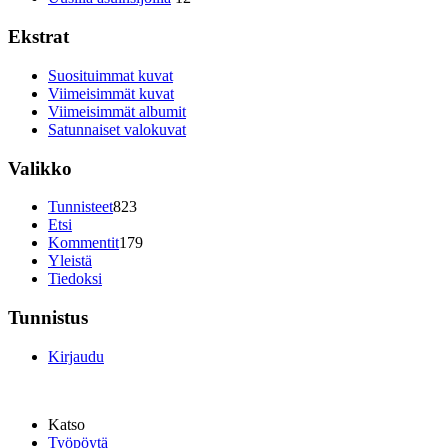
Ekstrat
Suosituimmat kuvat
Viimeisimmät kuvat
Viimeisimmät albumit
Satunnaiset valokuvat
Valikko
Tunnisteet
823
Etsi
Kommentit
179
Yleistä
Tiedoksi
Tunnistus
Kirjaudu
Katso
Työpöytä