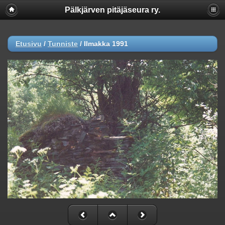
Pälkjärven pitäjäseura ry.
Etusivu
/
Tunniste
/
Ilmakka 1991