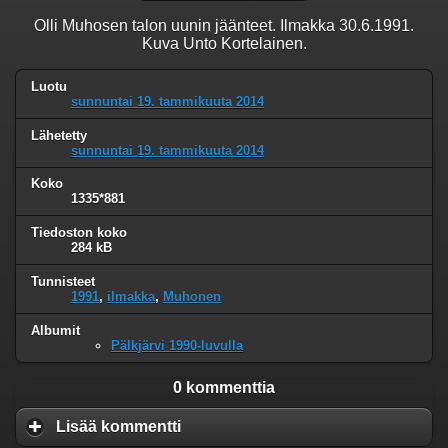
Olli Muhosen talon uunin jäänteet. Ilmakka 30.6.1991.
Kuva Unto Kortelainen.
Luotu
sunnuntai 19. tammikuuta 2014
Lähetetty
sunnuntai 19. tammikuuta 2014
Koko
1335*881
Tiedoston koko
284 kB
Tunnisteet
1991
,
ilmakka
,
Muhonen
Albumit
Pälkjärvi 1990-luvulla
0 kommenttia
Lisää kommentti