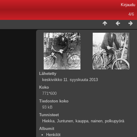
Kirjaudu
4/6
Lähetetty
keskiviikko 11. syyskuuta 2013
Koko
771*600
Tiedoston koko
93 kB
Tunnisteet
Hiekka
,
Juntunen
,
kauppa
,
nainen
,
polkupyörä
Albumit
Henkilöt