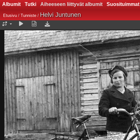
Albumit
Tutki
Aiheeseen liittyvät albumit
Suosituimmat
Helvi Juntunen
Etusivu
/
Tunniste
/