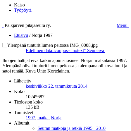
Katso
Työpöytä
Pälkjärven pitäjäseura ry.
Menu
Etusivu
/
Norja 1997
Edellinen
data-iconpos="notext"
Seuraava
Ilmojen haltijat eivä kaikin ajoin suosineet Norjan matkalaisia 1997.
Ylempänä olivat tunturit lumenpeitossa ja alempana oli kova tuuli ja
satoi räntää. Kuva Unto Kortelainen.
Lähetetty
keskiviikko 22. tammikuuta 2014
Koko
1024*687
Tiedoston koko
135 kB
Tunnisteet
1997
,
matka
,
Norja
Albumit
Seuran matkoja ja retkiä 1995 - 2010