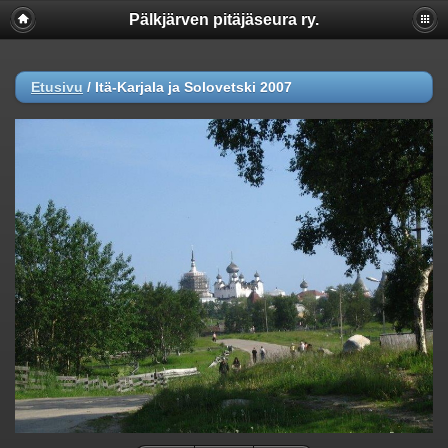
Pälkjärven pitäjäseura ry.
Etusivu
/
Itä-Karjala ja Solovetski 2007