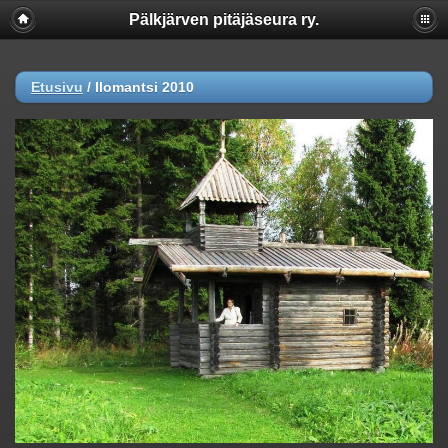
Pälkjärven pitäjäseura ry.
Etusivu
/
Ilomantsi 2010