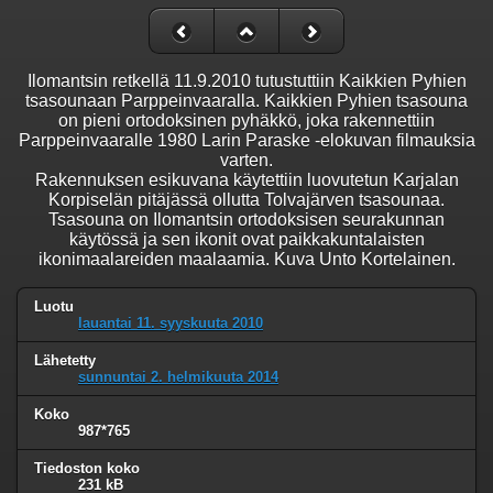
Ilomantsin retkellä 11.9.2010 tutustuttiin Kaikkien Pyhien
tsasounaan Parppeinvaaralla. Kaikkien Pyhien tsasouna
on pieni ortodoksinen pyhäkkö, joka rakennettiin
Parppeinvaaralle 1980 Larin Paraske -elokuvan filmauksia
varten.
Rakennuksen esikuvana käytettiin luovutetun Karjalan
Korpiselän pitäjässä ollutta Tolvajärven tsasounaa.
Tsasouna on Ilomantsin ortodoksisen seurakunnan
käytössä ja sen ikonit ovat paikkakuntalaisten
ikonimaalareiden maalaamia. Kuva Unto Kortelainen.
Luotu
lauantai 11. syyskuuta 2010
Lähetetty
sunnuntai 2. helmikuuta 2014
Koko
987*765
Tiedoston koko
231 kB