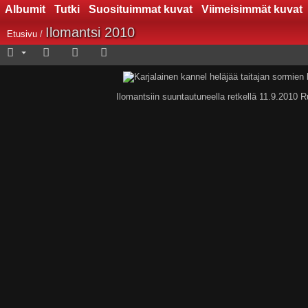
Albumit
Tutki
Suosituimmat kuvat
Viimeisimmät kuvat
Ilomantsi 2010
Etusivu
/
Ilomantsiin suuntautuneella retkellä 11.9.2010 Ru