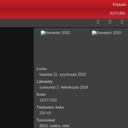
Kirjaudu
827/1464
Luotu
lauantai 11. syyskuuta 2010
Lähetetty
sunnuntai 2. helmikuuta 2014
Koko
1920*1080
Tiedoston koko
258 kB
Tunnisteet
2010
,
matka
,
retki