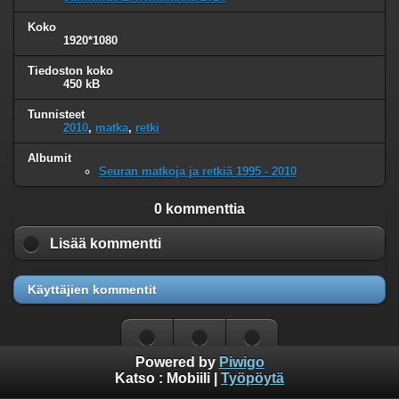
Koko
1920*1080
Tiedoston koko
450 kB
Tunnisteet
2010
,
matka
,
retki
Albumit
Seuran matkoja ja retkiä 1995 - 2010
0 kommenttia
Lisää kommentti
Käyttäjien kommentit
Powered by
Piwigo
Katso :
Mobiili
|
Työpöytä