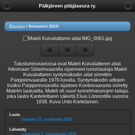
Pälkjärven pitäjäseura ry.
Etusivu
/
Ilomantsi 2010
Tutustumisvuorossa ovat Mateli Kuivalatteren aitat.
Aikoinaan Siitarinvaaralla sijainneet runonlaulaja Mateli
Kuivalattaren syntymäkodin aitat siirrettiin
Parppeinvaaralle 1970-luvulla. Syntymäkodin aittojen
lisäksi Parppeinvaaralla sijaitsee Kontiovaarasta siirretty
Matelin lauluaitta. Mateli oli suuri tunnelmarunojen taitaja,
joka lauloi Kantelettaren säkeitä Elias Lönnrotille vuonna
1838. Kuva Unto Kortelainen.
Luotu
lauantai 11. syyskuuta 2010
Lähetetty
sunnuntai 2. helmikuuta 2014