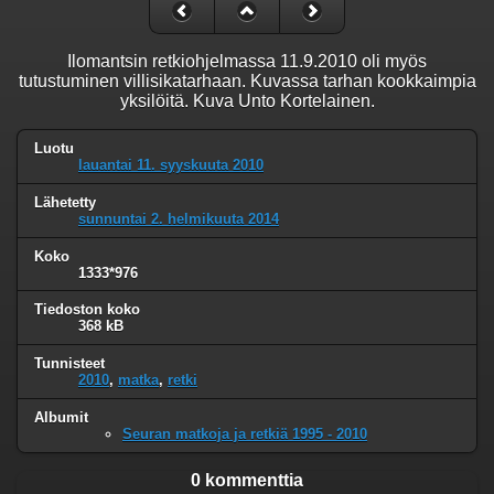
Ilomantsin retkiohjelmassa 11.9.2010 oli myös
tutustuminen villisikatarhaan. Kuvassa tarhan kookkaimpia
yksilöitä. Kuva Unto Kortelainen.
Luotu
lauantai 11. syyskuuta 2010
Lähetetty
sunnuntai 2. helmikuuta 2014
Koko
1333*976
Tiedoston koko
368 kB
Tunnisteet
2010
,
matka
,
retki
Albumit
Seuran matkoja ja retkiä 1995 - 2010
0 kommenttia