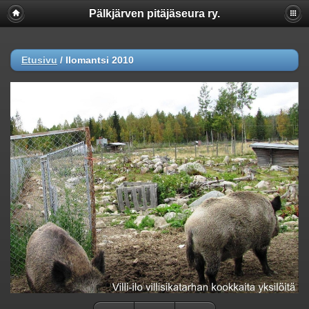
Pälkjärven pitäjäseura ry.
Etusivu
/
Ilomantsi 2010