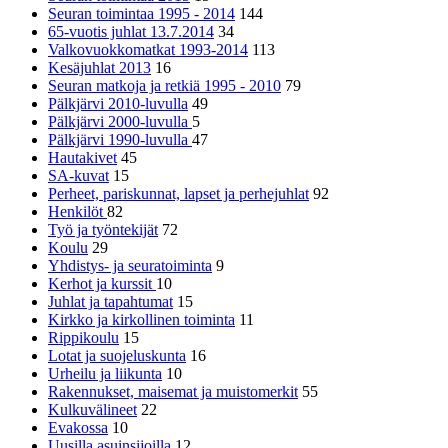
Seuran toimintaa 1995 - 2014
144
65-vuotis juhlat 13.7.2014
34
Valkovuokkomatkat 1993-2014
113
Kesäjuhlat 2013
16
Seuran matkoja ja retkiä 1995 - 2010
79
Pälkjärvi 2010-luvulla
49
Pälkjärvi 2000-luvulla
5
Pälkjärvi 1990-luvulla
47
Hautakivet
45
SA-kuvat
15
Perheet, pariskunnat, lapset ja perhejuhlat
92
Henkilöt
82
Työ ja työntekijät
72
Koulu
29
Yhdistys- ja seuratoiminta
9
Kerhot ja kurssit
10
Juhlat ja tapahtumat
15
Kirkko ja kirkollinen toiminta
11
Rippikoulu
15
Lotat ja suojeluskunta
16
Urheilu ja liikunta
10
Rakennukset, maisemat ja muistomerkit
55
Kulkuvälineet
22
Evakossa
10
Uusilla asuinsijoilla
12