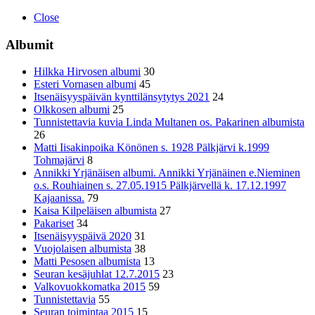
Close
Albumit
Hilkka Hirvosen albumi
30
Esteri Vornasen albumi
45
Itsenäisyyspäivän kynttilänsytytys 2021
24
Olkkosen albumi
25
Tunnistettavia kuvia Linda Multanen os. Pakarinen albumista
26
Matti Iisakinpoika Könönen s. 1928 Pälkjärvi k.1999
Tohmajärvi
8
Annikki Yrjänäisen albumi. Annikki Yrjänäinen e.Nieminen
o.s. Rouhiainen s. 27.05.1915 Pälkjärvellä k. 17.12.1997
Kajaanissa.
79
Kaisa Kilpeläisen albumista
27
Pakariset
34
Itsenäisyyspäivä 2020
31
Vuojolaisen albumista
38
Matti Pesosen albumista
13
Seuran kesäjuhlat 12.7.2015
23
Valkovuokkomatka 2015
59
Tunnistettavia
55
Seuran toimintaa 2015
15