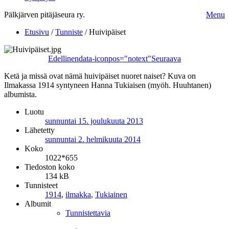
Pälkjärven pitäjäseura ry.
Menu
Etusivu
/
Tunniste
/
Huivipäiset
Edellinen
data-iconpos="notext"
Seuraava
Ketä ja missä ovat nämä huivipäiset nuoret naiset? Kuva on
Ilmakassa 1914 syntyneen Hanna Tukiaisen (myöh. Huuhtanen)
albumista.
Luotu
sunnuntai 15. joulukuuta 2013
Lähetetty
sunnuntai 2. helmikuuta 2014
Koko
1022*655
Tiedoston koko
134 kB
Tunnisteet
1914
,
ilmakka
,
Tukiainen
Albumit
Tunnistettavia