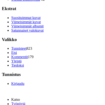
Ekstrat
Suosituimmat kuvat
Viimeisimmät kuvat
Viimeisimmät albumit
Satunnaiset valokuvat
Valikko
Tunnisteet
823
Etsi
Kommentit
179
Yleistä
Tiedoksi
Tunnistus
Kirjaudu
Katso
Työpöytä